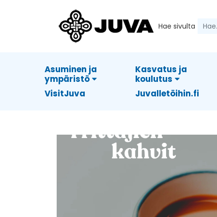
Hae sivulta
Asuminen ja
Kasvatus ja
ympäristö
koulutus
VisitJuva
Juvalletöihin.fi