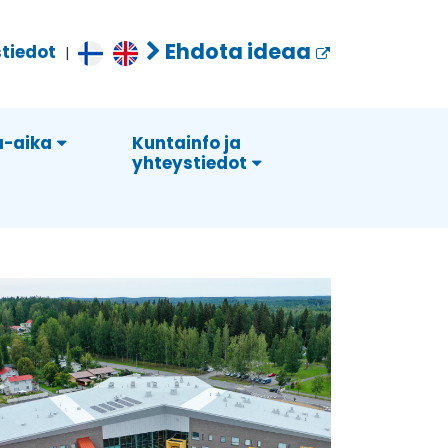
Ehdota ideaa
tiedot
|
-aika
Kuntainfo ja
yhteystiedot