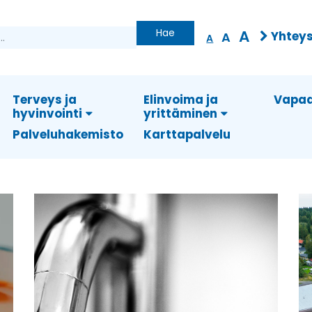
Hae
A
Yhteys
A
A
Terveys ja
Elinvoima ja
Vapaa
hyvinvointi
yrittäminen
Palveluhakemisto
Karttapalvelu