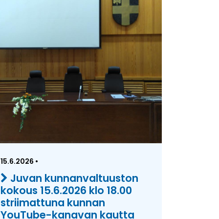
15.6.2026 •
Juvan kunnanvaltuuston
kokous 15.6.2026 klo 18.00
striimattuna kunnan
YouTube-kanavan kautta