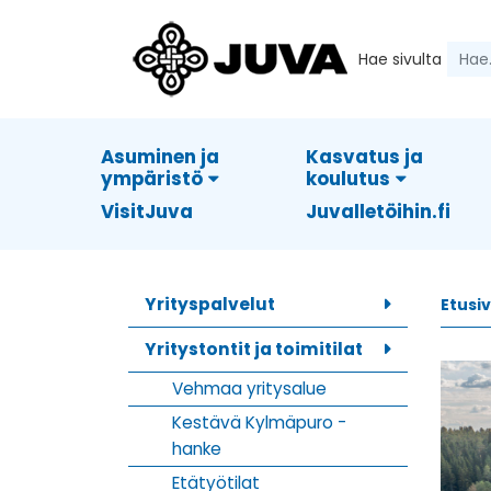
Hae sivulta
Asuminen ja
Kasvatus ja
ympäristö
koulutus
VisitJuva
Juvalletöihin.fi
Yrityspalvelut
Etusi
Yritystontit ja toimitilat
Vehmaa yritysalue
Kestävä Kylmäpuro -
hanke
Etätyötilat