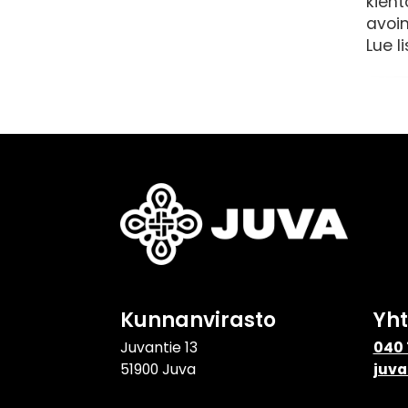
kieht
avoin
Lue l
Kunnanvirasto
Yh
Juvantie 13
040 
51900 Juva
juva