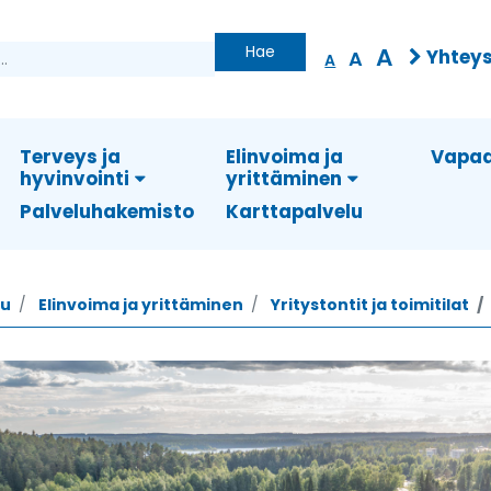
Hae
A
Yhteys
A
A
Terveys ja
Elinvoima ja
Vapaa
hyvinvointi
yrittäminen
Palveluhakemisto
Karttapalvelu
vu
Elinvoima ja yrittäminen
Yritystontit ja toimitilat