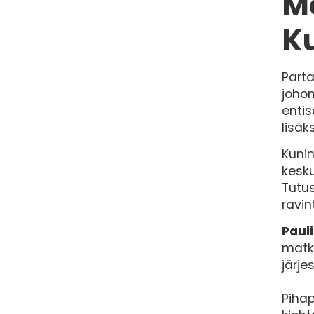
M
K
Part
johon
entis
lisäk
Kunin
kesku
Tutu
ravin
Paul
matka
järje
Pihap