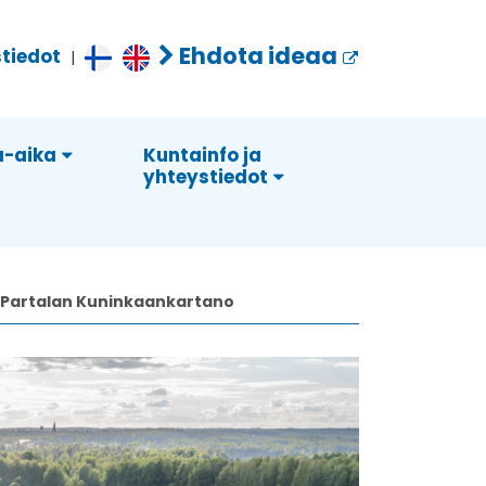
Ehdota ideaa
tiedot
|
-aika
Kuntainfo ja
yhteystiedot
Partalan Kuninkaankartano