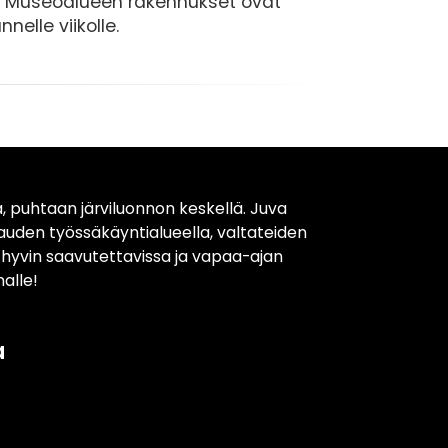
in. Museoalueen rakennukset ovat
nelle viikolle.
, puhtaan järviluonnon keskellä. Juva
kauden työssäkäyntialueella, valtateiden
t hyvin saavutettavissa ja vapaa-ajan
alle!
a