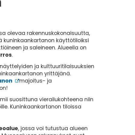
n
sa olevaa rakennuskokonaisuutta,
 kuninkaankartanon käyttötiloiksi
iöineen ja saleineen. Alueella on
erros
.
äyttelyiden ja kulttuuritilaisuuksien
inkaankartanon yrittäjänä.
tanon
majoitus- ja
toon!
mii suosittuna vierailukohteena niin
öille. Kuninkaankartanon tiloissa
eoalue
, jossa voi tutustua alueen