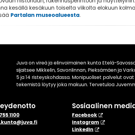
ovaan historiaan, rakennusperintöön ja näyttelyih
na kesällä kesäkuun toiselta viikolta elokuun kolman
isää
Partalan museoalueesta
.
Juva on vireä ja elinvoimainen kunta Etelä-Savossa
sijaitsee Mikkelin, Savonlinnan, Pieksämäen ja Var
5 ja 14 risteyskohdassa. Monipuoliset palvelut ova
tekemistä löytyy joka makuun. Tervetuloa Juvemm
teydenotto
Sosiaalinen medi
755 1100
Facebook
.kunta@juva.fi
Instagram
​LinkedIn