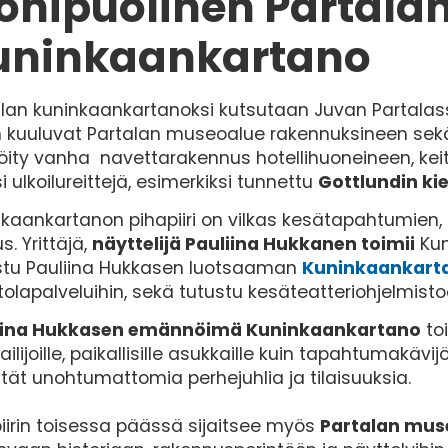
onipuolinen Partala
uninkaankartano
alan kuninkaankartanoksi kutsutaan Juvan Partalas
 kuuluvat Partalan museoalue rakennuksineen sekä
öity vanha navettarakennus hotellihuoneineen, keitt
si ulkoilureittejä, esimerkiksi tunnettu
Gottlundin ki
kaankartanon pihapiiri on vilkas kesätapahtumien, n
s. Yrittäjä,
näyttelijä Pauliina Hukkanen toimii
Kun
stu Pauliina Hukkasen luotsaaman
Kuninkaankar
tolapalveluihin, sekä tutustu kesäteatteriohjelmis
iina Hukkasen emännöimä Kuninkaankartano
toi
ilijoille, paikallisille asukkaille kuin tapahtumakävij
stät unohtumattomia perhejuhlia ja tilaisuuksia.
iirin toisessa päässä sijaitsee myös
Partalan mus