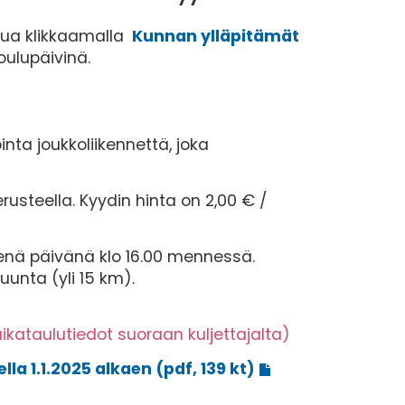
stua klikkaamalla
Kunnan ylläpitämät
koulupäivinä.
inta joukkoliikennettä, joka
rusteella. Kyydin hinta on 2,00 € /
senä päivänä klo 16.00 mennessä.
uunta (yli 15 km).
aikataulutiedot suoraan kuljettajalta)
la 1.1.2025 alkaen (pdf, 139 kt)