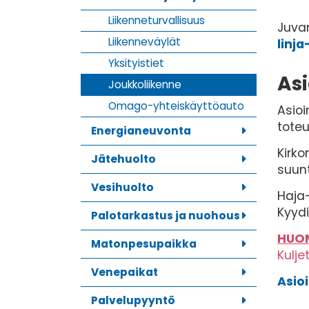
Liikenneturvallisuus
Juvan
Liikenneväylät
linja
Yksityistiet
Asi
Joukkoliikenne
Omago-yhteiskäyttöauto
Asioi
toteu
Energianeuvonta
Kirko
Jätehuolto
suun
Vesihuolto
Haja-
Kyydi
Palotarkastus ja nuohous
HUO
Matonpesupaikka
Kulje
Venepaikat
Asioi
Palvelupyyntö