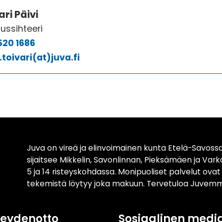
ari Päivi
tussihteeri
520 1686
.toivari(at)juva.fi
Juva on vireä ja elinvoimainen kunta Etelä-Savossa
sijaitsee Mikkelin, Savonlinnan, Pieksämäen ja Var
5 ja 14 risteyskohdassa. Monipuoliset palvelut ova
tekemistä löytyy joka makuun. Tervetuloa Juvemm
teydenotto
Sosiaalinen medi