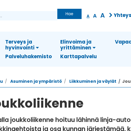
Hae
A
Yhteys
A
A
Terveys ja
Elinvoima ja
Vapaa
hyvinvointi
yrittäminen
Palveluhakemisto
Karttapalvelu
vu
Asuminen ja ympäristö
Liikkuminen ja väylät
Jou
oukkoliikenne
lla joukkoliikenne hoituu lähinnä linja-autoi
kinaehtoista ja osa kunnan järjestämää, k