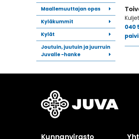
Toiv
Maallemuuttajan opas
Kulje
Kyläkummit
040 
Kylät
paivi
Joutuin, juutuin ja juurruin
Juvalle -hanke
Kunnanvirasto
Yh