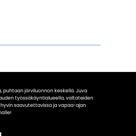
, puhtaan järviluonnon keskellä. Juva
kauden työssäkäyntialueella, valtateiden
t hyvin saavutettavissa ja vapaa-ajan
alle!
a