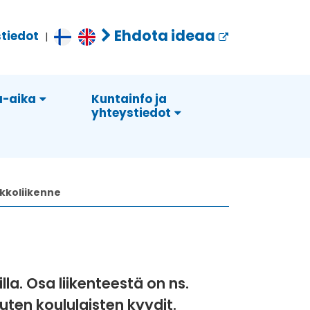
Ehdota ideaa
tiedot
|
-aika
Kuntainfo ja
yhteystiedot
kkoliikenne
lla. Osa liikenteestä on ns.
uten koululaisten kyydit.