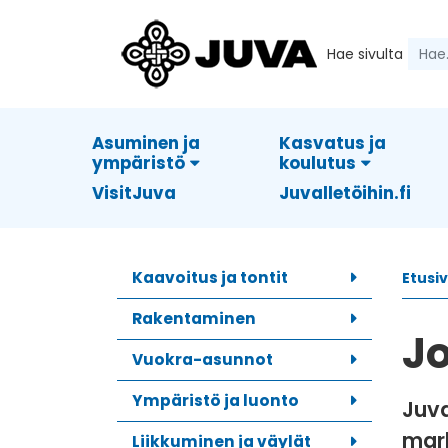
Hae sivulta
Asuminen ja
Kasvatus ja
ympäristö
koulutus
VisitJuva
Juvalletöihin.fi
Kaavoitus ja tontit
Etusi
Rakentaminen
J
Vuokra-asunnot
Ympäristö ja luonto
Juva
mark
Liikkuminen ja väylät