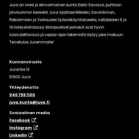
Juva on vireä ja elinvoimainen kunta Etelä-Savossa, puhtaan
järviluonnon keskellä. Juva sijaitsee Mikkelin, Savonlinnan,
Pieksämäen ja Varkauden työssäkäyntialueella, valtateiden 5 ja
14 risteyskohdassa. Monipuoliset palvelut ovat hyvin
saavutettavissa ja vapaa-ajan tekemistä löytyy joka makuun.
Tervetuloa Juvemmalle!
Kunnanvirasto
Juvantie 13
51900 Juva
Yhteydenotto
040 755 1100
juva.kunta@juva.fi
Sosiaalinen media
Facebook
Instagram
​LinkedIn