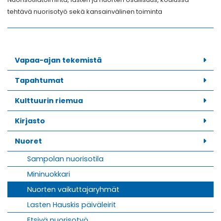
tehtävä nuorisotyö sekä kansainvälinen toiminta
Vapaa-ajan tekemistä
Tapahtumat
Kulttuurin riemua
Kirjasto
Nuoret
Sampolan nuorisotila
Mininuokkari
Nuorten vaikuttajaryhmät
Lasten Hauskis päiväleirit
Etsivä nuorisotyö