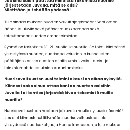
Jos sinä saisit päättää millaista tekemistä nuorille
järjestetään Juvalla, mitä se olisi?
Mietitään ja tehdään yhdessä!
Tule sinäkin mukaan nuorten vaikuttajaryhmään! Saat oman
äänesi kuuluviin sekä pääset muokkaamaan sekä
toteuttamaan nuorten omaa toimintaa!
Ryhmä on tarkoitettu 13-21 -vuotiaille nuorille. Se toimii kiinteässä
yhteistyössä nuorten, nuorisopalveluiden ja kunnallisten
päättäjien kanssa nuorten osallistumis-, vaikuttamis- ja
toimintamahdollisuuksien parantamiseksi.
Nuorisovaltuuston uusi toimintakausi on alkaa syksyllä.
Kiinnostaako sinua ottaa kantaa nuorten asioihin
Juvalla tai kenties järjestää kivaa tekemistä muille
nuorille?
Nuorisovaltuustoon haetaan jatkuvalla haulla nyt uusia jäseniä!
Jos olet kiinnostunut liittymään nuorisovaltuustoon, ole
yhteydessä nuoriso-ohjaaja Henna Immoseen ja tule mukaan