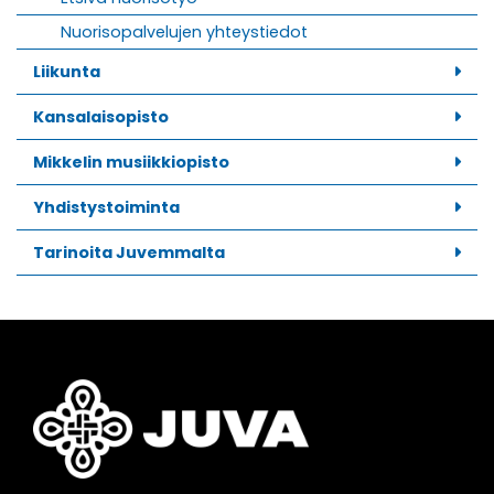
Nuorisopalvelujen yhteystiedot
Liikunta
Kansalaisopisto
Mikkelin musiikkiopisto
Yhdistystoiminta
Tarinoita Juvemmalta