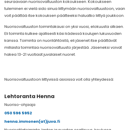
seuraavaan nuorisovaltuuston kokoukseen. Kokoukseen
tuleminen ei vielä sido sinua liittymään nuorisovaltuustoon, vaan
voit päättää itse kokouksen päätteeksi haluatko liittyä joukkoon.
Nuorisovaltuuston toimintakausi on yksi vuosi, elokuusta alkaen.
Eli toiminta kulkee ajallisesti käsi kädessä koulujen lukuvuoden
kanssa. Toiminta on nuorilähtöistä, eli jäsenet itse päättävät
millaista toimintaa nuorisovaltuusto järjestää. Jäseneksi voivat
hakea 13-21 vuotiaat juvalaiset nuoret.
Nuorisovaltuustoon liittyvissä asioissa voit olla yhteydessä:
Lehtoranta Henna
Nuoriso-ohjaaja
050 596 5952
henna.immonen(at)juva.fi
Nuorisotilatoiminta, lasten ja nuorten osallisuus, koulussa