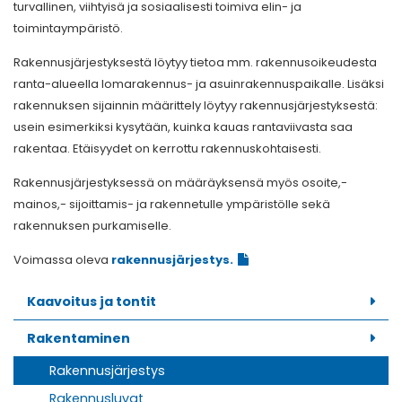
turvallinen, viihtyisä ja sosiaalisesti toimiva elin- ja
toimintaympäristö.
Rakennusjärjestyksestä löytyy tietoa mm. rakennusoikeudesta
ranta-alueella lomarakennus- ja asuinrakennuspaikalle. Lisäksi
rakennuksen sijainnin määrittely löytyy rakennusjärjestyksestä:
usein esimerkiksi kysytään, kuinka kauas rantaviivasta saa
rakentaa. Etäisyydet on kerrottu rakennuskohtaisesti.
Rakennusjärjestyksessä on määräyksensä myös osoite,-
mainos,- sijoittamis- ja rakennetulle ympäristölle sekä
rakennuksen purkamiselle.
Voimassa oleva
rakennusjärjestys.
Kaavoitus ja tontit
Rakentaminen
Rakennusjärjestys
Rakennusluvat