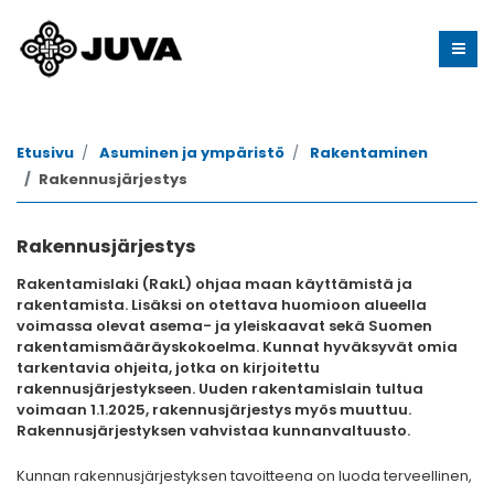
Etusivu
Asuminen ja ympäristö
Rakentaminen
Rakennusjärjestys
Rakennusjärjestys
Rakentamislaki (RakL) ohjaa maan käyttämistä ja
rakentamista. Lisäksi on otettava huomioon alueella
voimassa olevat asema- ja yleiskaavat sekä Suomen
rakentamismääräyskokoelma. Kunnat hyväksyvät omia
tarkentavia ohjeita, jotka on kirjoitettu
rakennusjärjestykseen. Uuden rakentamislain tultua
voimaan 1.1.2025, rakennusjärjestys myös muuttuu.
Rakennusjärjestyksen vahvistaa kunnanvaltuusto.
Kunnan rakennusjärjestyksen tavoitteena on luoda terveellinen,