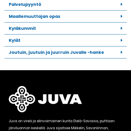
Palvelupyyntö
Maallemuuttajan opas
Kyläkummit
Kylät
Joutuin, juutuin ja juurruin Juvalle -hanke
Juva on vireä ja elinvoimainen kunta Etelä-Savossa, puhtaan
järviluonnon keskellä. Juva sijaitsee Mikkelin, Savonlinnan,