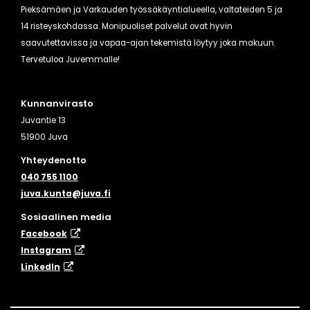
Pieksämäen ja Varkauden työssäkäyntialueella, valtateiden 5 ja
14 risteyskohdassa. Monipuoliset palvelut ovat hyvin
saavutettavissa ja vapaa-ajan tekemistä löytyy joka makuun.
Tervetuloa Juvemmalle!
Kunnanvirasto
Juvantie 13
51900 Juva
Yhteydenotto
040 755 1100
juva.kunta@juva.fi
Sosiaalinen media
Facebook
Instagram
​LinkedIn