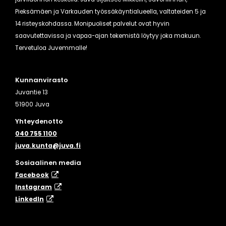
Pieksämäen ja Varkauden työssäkäyntialueella, valtateiden 5 ja
14 risteyskohdassa. Monipuoliset palvelut ovat hyvin
saavutettavissa ja vapaa-ajan tekemistä löytyy joka makuun.
Tervetuloa Juvemmalle!
Kunnanvirasto
Juvantie 13
51900 Juva
Yhteydenotto
040 755 1100
juva.kunta@juva.fi
Sosiaalinen media
Facebook
Instagram
​LinkedIn