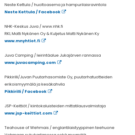
Neste Kettula / huoltoasema ja hampurilaisravintola
Neste Kettula / Facebook
NHK-Keskus Juva / www.nhk.fi
RKL Matti Nykänen Oy & Kuljetus Matti Nykänen Ky
www.mnyhtiot.fi
Juva Camping / leirintäalue Jukajärven rannassa
www.juvacamping.com
Pikkirilli/Juvan Puutarhasomiste Oy, puutarhatuotteiden
erikoismyymälä ja kesäkahvila
Pikkirilli / Facebook
JSP-Keittiöt / kiintokaluisteiden mittatilausvalmistaja
www.jsp-keittiot.com
Teahouse of Wehmais / englantilaistyyppinen teehuone
Vehmaan sukukartanossa sekä myymälä