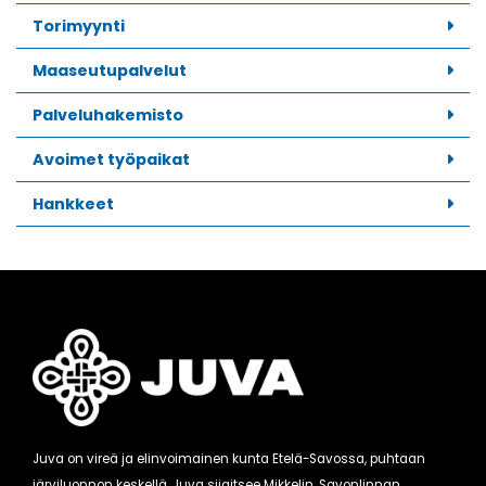
Torimyynti
Maaseutupalvelut
Palveluhakemisto
Avoimet työpaikat
Hankkeet
Juva on vireä ja elinvoimainen kunta Etelä-Savossa, puhtaan
järviluonnon keskellä. Juva sijaitsee Mikkelin, Savonlinnan,