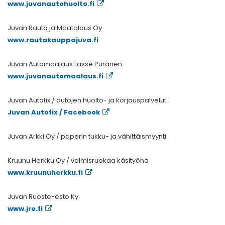
www.juvanautohuolto.fi
Juvan Rauta ja Maatalous Oy
www.rautakauppajuva.fi
Juvan Automaalaus Lasse Puranen
www.juvanautomaalaus.fi
Juvan Autofix / autojen huolto- ja korjauspalvelut
Juvan Autofix / Facebook
Juvan Arkki Oy / paperin tukku- ja vähittäismyynti
Kruunu Herkku Oy / valmisruokaa käsityönä
www.kruunuherkku.fi
Juvan Ruoste-esto Ky
www.jre.fi