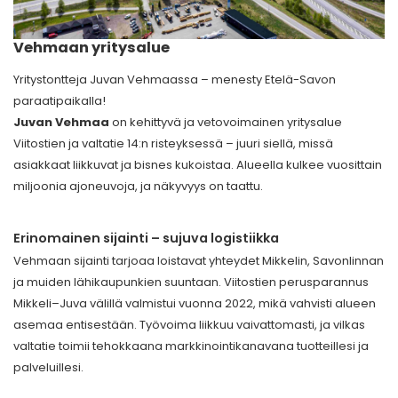
Vehmaan yritysalue
Yritystontteja Juvan Vehmaassa – menesty Etelä-Savon
paraatipaikalla!
Juvan Vehmaa
on kehittyvä ja vetovoimainen yritysalue
Viitostien ja valtatie 14:n risteyksessä – juuri siellä, missä
asiakkaat liikkuvat ja bisnes kukoistaa. Alueella kulkee vuosittain
miljoonia ajoneuvoja, ja näkyvyys on taattu.
Erinomainen sijainti – sujuva logistiikka
Vehmaan sijainti tarjoaa loistavat yhteydet Mikkelin, Savonlinnan
ja muiden lähikaupunkien suuntaan. Viitostien perusparannus
Mikkeli–Juva välillä valmistui vuonna 2022, mikä vahvisti alueen
asemaa entisestään. Työvoima liikkuu vaivattomasti, ja vilkas
valtatie toimii tehokkaana markkinointikanavana tuotteillesi ja
palveluillesi.