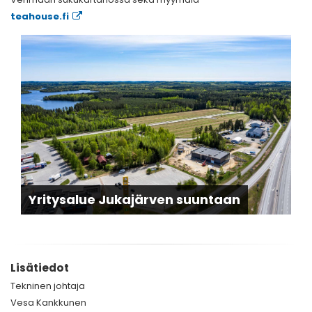
teahouse.fi
Yritysalue Jukajärven suuntaan
Y
Lisätiedot
Tekninen johtaja
Vesa Kankkunen