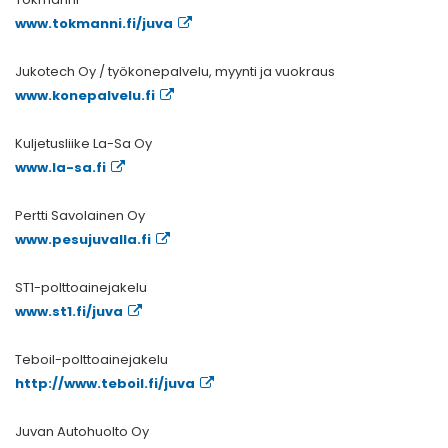
www.tokmanni.fi/juva
Jukotech Oy / työkonepalvelu, myynti ja vuokraus
www.konepalvelu.fi
Kuljetusliike La-Sa Oy
www.la-sa.fi
Pertti Savolainen Oy
www.pesujuvalla.fi
ST1-polttoainejakelu
www.st1.fi/juva
Teboil-polttoainejakelu
http://www.teboil.fi/juva
Juvan Autohuolto Oy