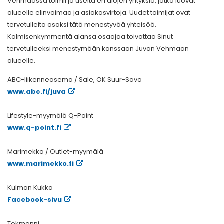
Vehmaassa toimii jo useita eri alojen yrityksiä, jotka luovat
alueelle elinvoimaa ja asiakasvirtoja. Uudet toimijat ovat
tervetulleita osaksi tätä menestyvää yhteisöä.
Kolmisenkymmentä alansa osaajaa toivottaa Sinut
tervetulleeksi menestymään kanssaan Juvan Vehmaan
alueelle.
ABC-liikenneasema / Sale, OK Suur-Savo
www.abc.fi/juva
Lifestyle-myymälä Q-Point
www.q-point.fi
Marimekko / Outlet-myymälä
www.marimekko.fi
Kulman Kukka
Facebook-sivu
Tokmanni