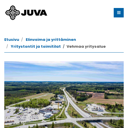
Etusivu
Elinvoima ja yrittäminen
Yritystontit ja toimitilat
Vehmaa yritysalue