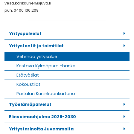
vesa.kankkunen@juva.fi
puh. 0400 136 209
Yrityspalvelut
Yritystontit ja toimitilat
Vehmaa yritysalue
Kestävä Kylmäpuro -hanke
Etätyötilat
Kokoustilat
Partalan Kuninkaankartano
Työelämäpalvelut
Elinvoimaohjelma 2026-2030
Yritystarinoita Juvemmalta