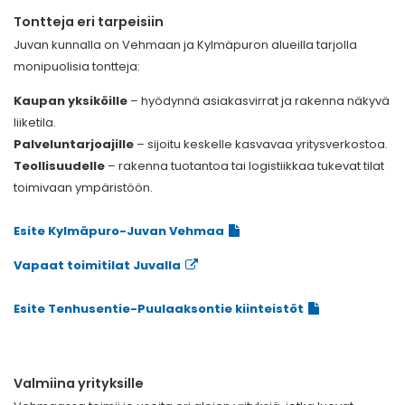
Tontteja eri tarpeisiin
Juvan kunnalla on Vehmaan ja Kylmäpuron alueilla tarjolla
monipuolisia tontteja:
Kaupan yksiköille
– hyödynnä asiakasvirrat ja rakenna näkyvä
liiketila.
Palveluntarjoajille
– sijoitu keskelle kasvavaa yritysverkostoa.
Teollisuudelle
– rakenna tuotantoa tai logistiikkaa tukevat tilat
toimivaan ympäristöön.
Esite Kylmäpuro-Juvan Vehmaa
Vapaat toimitilat Juvalla
Esite Tenhusentie-
Puulaaksontie kiinteistöt
Valmiina yrityksille