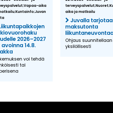
veyspalvelut;Vapaa-aika
terveyspalvelut;Nuoret;
matkailu;Kuntainfo;Juvan
aika ja matkailu
ta
Juvalla tarjota
Liikuntapaikkojen
maksutonta
kiovuorohaku
liikuntaneuvonta
udelle 2026–2027
Ohjaus suunnitellaan
 avoinna 14.8.
yksilöllisesti
akka
kemuksen voi tehdä
köisesti tai
perisena