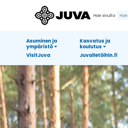
Hae sivulta
Asuminen ja
Kasvatus ja
ympäristö
koulutus
VisitJuva
Juvalletöihin.fi