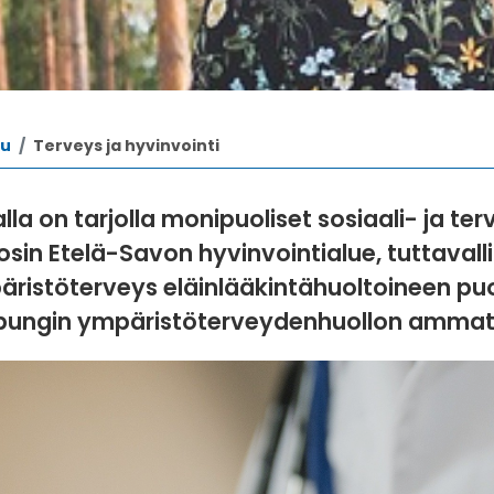
vu
Terveys ja hyvinvointi
lla on tarjolla monipuoliset sosiaali- ja ter
sin Etelä-Savon hyvinvointialue, tuttavall
ristöterveys eläinlääkintähuoltoineen pu
ungin ympäristöterveydenhuollon ammatti