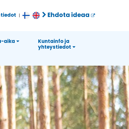
Ehdota ideaa
tiedot
|
-aika
Kuntainfo ja
yhteystiedot