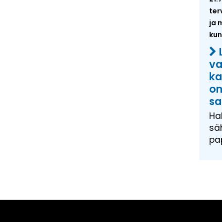
ter
ja 
kun
va
ka
on
sa
Ha
säh
pa