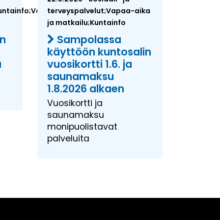
Kuntainfo;Vapaa-
terveyspalvelut;Vapaa-aika
ja matkailu;Kuntainfo
an
Sampolassa
käyttöön kuntosalin
a
vuosikortti 1.6. ja
saunamaksu
1.8.2026 alkaen
Vuosikortti ja
saunamaksu
monipuolistavat
palveluita