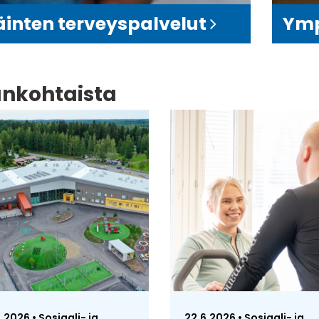
äinten terveyspalvelut
Ymp
ankohtaista
7.2026 • Sosiaali- ja
22.6.2026 • Sosiaali- ja