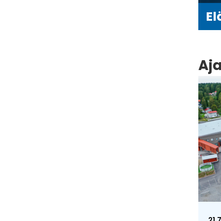
El
Aj
21.