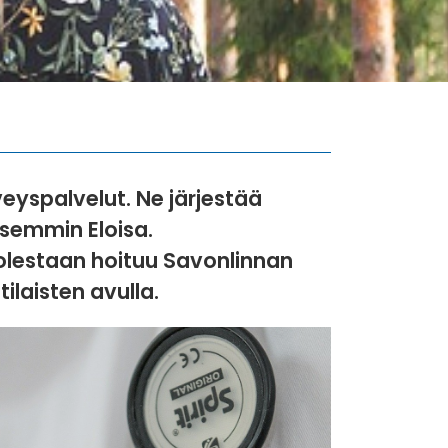
veyspalvelut. Ne järjestää
isemmin Eloisa.
olestaan hoituu Savonlinnan
laisten avulla.