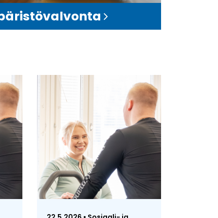
äristövalvonta
22.5.2026 • Sosiaali- ja