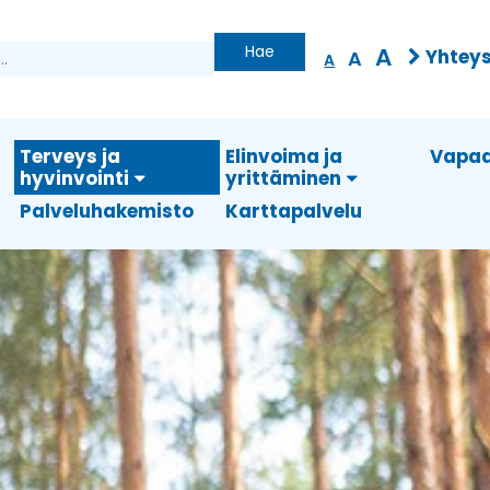
Hae
A
Yhteys
A
A
Terveys ja
Elinvoima ja
Vapaa
hyvinvointi
yrittäminen
Palveluhakemisto
Karttapalvelu