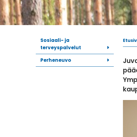
Sosiaali- ja
Etusi
terveyspalvelut
Juva
Perheneuvo
pääo
Ympä
kaup