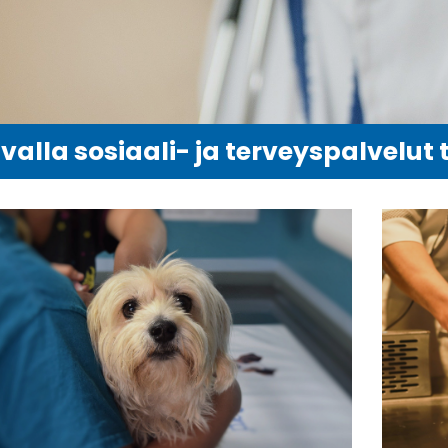
valla sosiaali- ja terveyspalvelut 