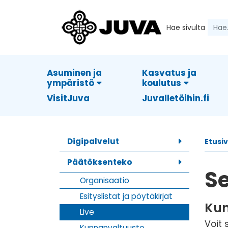
Hae sivulta
Asuminen ja
Kasvatus ja
ympäristö
koulutus
VisitJuva
Juvalletöihin.fi
Digipalvelut
Etusi
Päätöksenteko
Se
Organisaatio
Esityslistat ja pöytäkirjat
Kun
Live
Voit
Kunnanvaltuusto