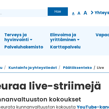
Hae
A
Yhteys
A
A
Terveys ja
Elinvoima ja
Vapaa
hyvinvointi
yrittäminen
Palveluhakemisto
Karttapalvelu
vu
Kuntainfo ja yhteystiedot
Päätöksenteko
Live
uraa live-striimejä
nanvaltuuston kokoukset
 seurata kunnanvaltuuston kokousta
YouTube-kan