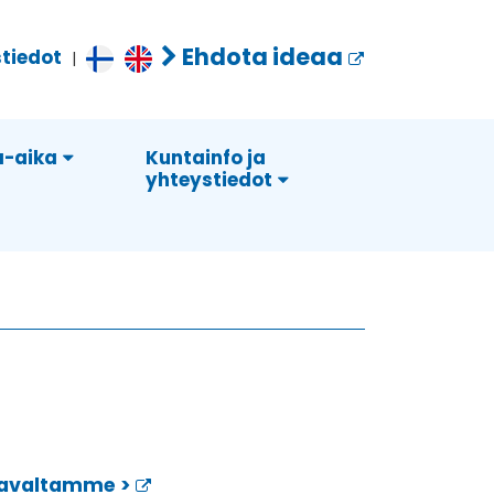
Ehdota ideaa
tiedot
|
-aika
Kuntainfo ja
yhteystiedot
avaltamme >