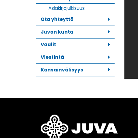
Asiakirjajulkisuus
Ota yhteyttä
Juvan kunta
Vaalit
Viestintä
Kansainvälisyys