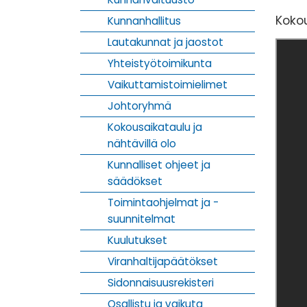
Kokou
Kunnanhallitus
Lautakunnat ja jaostot
Yhteistyötoimikunta
Vaikuttamistoimielimet
Johtoryhmä
Kokousaikataulu ja
nähtävillä olo
Kunnalliset ohjeet ja
säädökset
Toimintaohjelmat ja -
suunnitelmat
Kuulutukset
Viranhaltijapäätökset
Sidonnaisuusrekisteri
Osallistu ja vaikuta