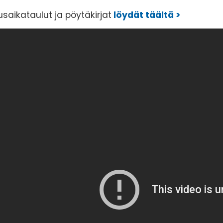
saikataulut ja pöytäkirjat
löydät täältä >