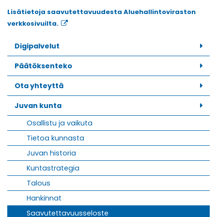
Lisätietoja saavutettavuudesta Aluehallintoviraston
verkkosivuilta.
Digipalvelut
Päätöksenteko
Ota yhteyttä
Juvan kunta
Osallistu ja vaikuta
Tietoa kunnasta
Juvan historia
Kuntastrategia
Talous
Hankinnat
Saavutettavuusseloste