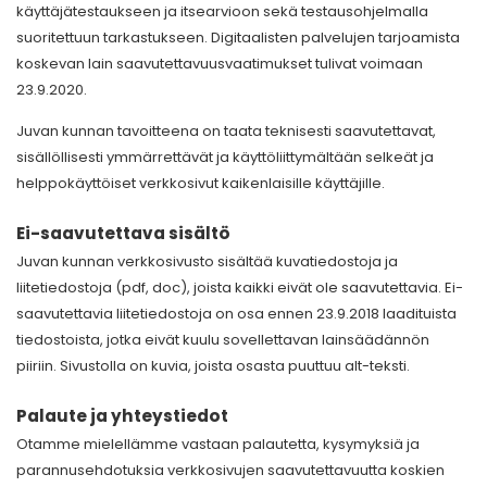
käyttäjätestaukseen ja itsearvioon sekä testausohjelmalla
suoritettuun tarkastukseen. Digitaalisten palvelujen tarjoamista
koskevan lain saavutettavuusvaatimukset tulivat voimaan
23.9.2020.
Juvan kunnan tavoitteena on taata teknisesti saavutettavat,
sisällöllisesti ymmärrettävät ja käyttöliittymältään selkeät ja
helppokäyttöiset verkkosivut kaikenlaisille käyttäjille.
Ei-saavutettava sisältö
Juvan kunnan verkkosivusto sisältää kuvatiedostoja ja
liitetiedostoja (pdf, doc), joista kaikki eivät ole saavutettavia. Ei-
saavutettavia liitetiedostoja on osa ennen 23.9.2018 laadituista
tiedostoista, jotka eivät kuulu sovellettavan lainsäädännön
piiriin. Sivustolla on kuvia, joista osasta puuttuu alt-teksti.
Palaute ja yhteystiedot
Otamme mielellämme vastaan palautetta, kysymyksiä ja
parannusehdotuksia verkkosivujen saavutettavuutta koskien