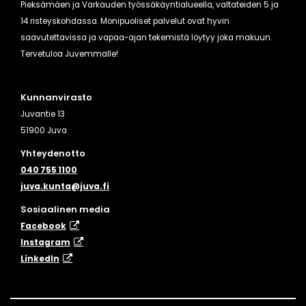
Pieksämäen ja Varkauden työssäkäyntialueella, valtateiden 5 ja
14 risteyskohdassa. Monipuoliset palvelut ovat hyvin
saavutettavissa ja vapaa-ajan tekemistä löytyy joka makuun.
Tervetuloa Juvemmalle!
Kunnanvirasto
Juvantie 13
51900 Juva
Yhteydenotto
040 755 1100
juva.kunta@juva.fi
Sosiaalinen media
Facebook
Instagram
​LinkedIn