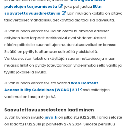
palvelujen tarjoamisesta
, joka pohjautuu
EU:n
saavutettavuusdirektiiviin
. Lain mukaan kaikilla on oltava
tasavertaiset mahdollisuudet käyttää digitaalisia palveluita.
Juvan kunnan verkkosivuilla on otettu huomioon erilaiset
erityisen tuen tarpeet: Verkkosivut ovat yhdenmukaiset
näkörajoitteisille suunnattujen ruudunlukusovellusten kanssa.
Sisältö on pyritty tuottamaan selkeällä yleiskielellä.
Verkkosivuston teksti on käyttäjän suurennettavissa ja muun
muassa linkit on pyritty toteuttamaan yhdenmukaisella värillä ja
tyylillä jokaisella sivulla.
Juvan kunnan verkkosivusto vastaa
Web Content
Accessibility Guidelines (WCAG) 2.1
:ssä esitettyjen
vaatimusten tasoja A- ja AA.
Saavutettavuusselosteen laatiminen
Juvan kunnan sivusto
juva.fi
on julkaistu 9.12.2019. Tämä seloste
on laadittu 17.12.2019 ja päivitetty 27.9.2024. Seloste perustuu