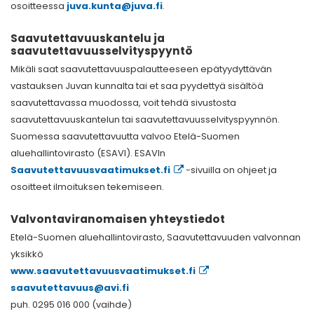
osoitteessa
juva.kunta@juva.fi
.
Saavutettavuuskantelu ja
saavutettavuusselvityspyyntö
Mikäli saat saavutettavuuspalautteeseen epätyydyttävän
vastauksen Juvan kunnalta tai et saa pyydettyä sisältöä
saavutettavassa muodossa, voit tehdä sivustosta
saavutettavuuskantelun tai saavutettavuusselvityspyynnön.
Suomessa saavutettavuutta valvoo Etelä-Suomen
aluehallintovirasto (ESAVI). ESAVIn
Saavutettavuusvaatimukset.fi
-sivuilla on ohjeet ja
osoitteet ilmoituksen tekemiseen.
Valvontaviranomaisen yhteystiedot
Etelä-Suomen aluehallintovirasto, Saavutettavuuden valvonnan
yksikkö
www.saavutettavuusvaatimukset.fi
saavutettavuus@avi.fi
puh. 0295 016 000 (vaihde)