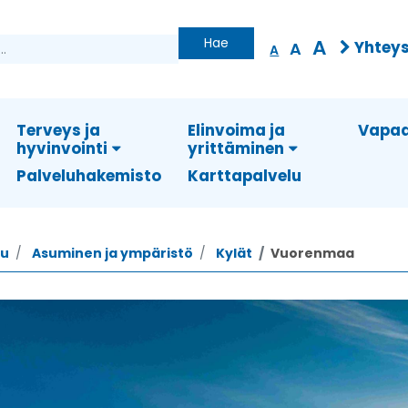
Hae
A
Yhteys
A
A
Terveys ja
Elinvoima ja
Vapaa
hyvinvointi
yrittäminen
Palveluhakemisto
Karttapalvelu
vu
Asuminen ja ympäristö
Kylät
Vuorenmaa