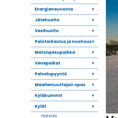
Energianeuvonta
Jätehuolto
Vesihuolto
Palotarkastus ja nuohous
Matonpesupaikka
Venepaikat
Palvelupyyntö
Maallemuuttajan opas
Kyläkummit
Kylät
Hatsola