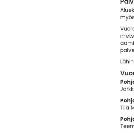
Palv
Aluek
myös
Vuore
metsä
aamia
palv
Lähin
Vuor
Pohj
Jark
Pohj
Tiia 
Pohj
Teem