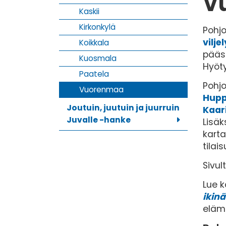
V
Kaskii
Kirkonkylä
Pohj
vilj
Koikkala
pääs
Kuosmala
Hyöt
Paatela
Pohj
Vuorenmaa
Huppi
Joutuin, juutuin ja juurruin
Kaar
Juvalle -hanke
Lisäk
kart
tilai
Sivul
Lue 
ikin
eläm