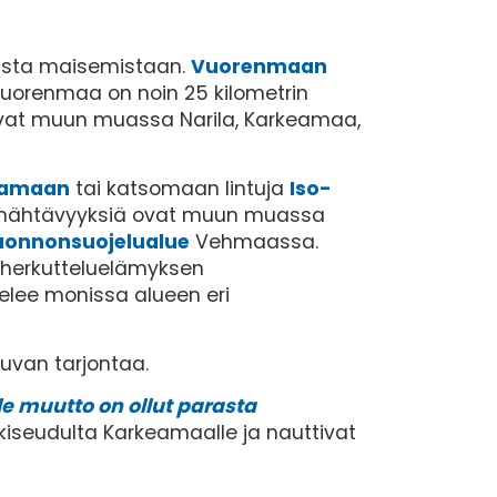
iista maisemistaan.
Vuorenmaan
Vuorenmaa on noin 25 kilometrin
vat muun muassa Narila, Karkeamaa,
tamaan
tai katsomaan lintuja
Iso-
ja nähtävyyksiä ovat muun muassa
uonnonsuojelualue
Vehmaassa.
 herkutteluelämyksen
elee monissa alueen eri
uvan tarjontaa.
e muutto on ollut parasta
iseudulta Karkeamaalle ja nauttivat