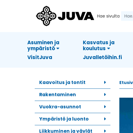
Hae sivulta
Asuminen ja
Kasvatus ja
ympäristö
koulutus
VisitJuva
Juvalletöihin.fi
Kaavoitus ja tontit
Etusi
Rakentaminen
Vuokra-asunnot
Ympäristö ja luonto
Liikkuminen ja väylät