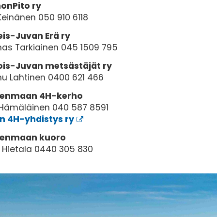
onPito ry
Keinänen 050 910 6118
eis-Juvan Erä ry
as Tarkiainen 045 1509 795
ois-Juvan metsästäjät ry
u Lahtinen 0400 621 466
enmaan 4H-kerho
i Hämäläinen 040 587 8591
n 4H-yhdistys ry
enmaan kuoro
 Hietala 0440 305 830