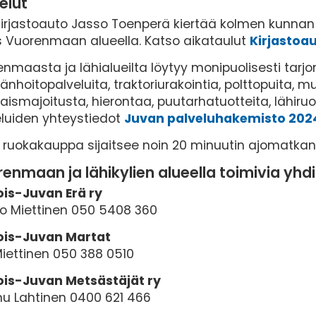
elut
irjastoauto Jasso Toenperä kiertää kolmen kunnan al
 Vuorenmaan alueella. Katso aikataulut
Kirjastoa
nmaasta ja lähialueilta löytyy monipuolisesti tarjon
nhoitopalveluita, traktoriurakointia, polttopuita, m
ismajoitusta, hierontaa, puutarhatuotteita, lähiruok
eluiden yhteystiedot
Juvan palveluhakemisto 20
 ruokakauppa sijaitsee noin 20 minuutin ajomatkan
enmaan ja lähikylien alueella toimivia yhdis
ois-Juvan Erä ry
ko Miettinen 050 5408 360
ois-Juvan Martat
Miettinen 050 388 0510
ois-Juvan Metsästäjät ry
u Lahtinen 0400 621 466