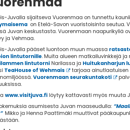
uorenmaa
ois-Juvalla sijaitseva Vuorenmaa on tunnettu kaun
elymaisema
on Etelä-Savon vuoristoisinta seutua. 
sä Juvan keskustasta. Vuorenmaan naapurikyliä o
yy ja Vehmaa.
ois-Juvalla pääset luontoon muun muassa
ratsas
on lintutornille
. Muita alueen matkailuvinkkejä 
ilammen lintutorni
Narilassa ja
Huitukanharjun l
si
TeaHouse of Wehmais
tarjoaa ainutlaatuisen
anomiljöössä.
Vuorenmaan seurakuntakoti
palv
suuksissa.
ta
www.visitjuva.fi
löytyy kattavasti myös muuta J
kokemuksia asumisesta Juvan maaseudulla:
”Maall
ä”
Mikko ja Henna Paattimäki muuttivat pääkaupunk
ästään.