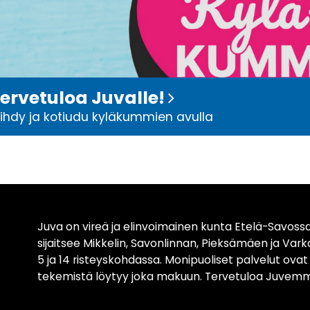
ervetuloa Juvalle!
iihdy ja kotiudu kyläkummien avulla
Juva on vireä ja elinvoimainen kunta Etelä-Savossa
sijaitsee Mikkelin, Savonlinnan, Pieksämäen ja Var
5 ja 14 risteyskohdassa. Monipuoliset palvelut ova
tekemistä löytyy joka makuun. Tervetuloa Juvemm