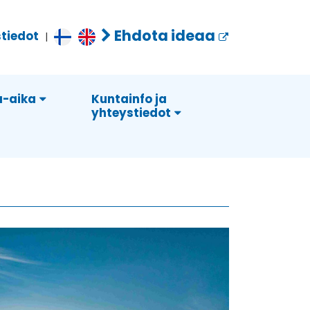
Ehdota ideaa
tiedot
|
-aika
Kuntainfo ja
yhteystiedot