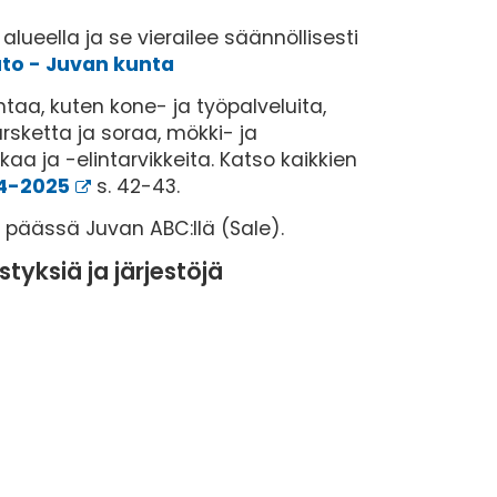
ueella ja se vierailee säännöllisesti
uto - Juvan kunta
taa, kuten kone- ja työpalveluita,
ursketta ja soraa, mökki- ja
aa ja -elintarvikkeita. Katso kaikkien
24-2025
s. 42-43.
 päässä Juvan ABC:llä (Sale).
tyksiä ja järjestöjä