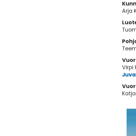
Kunn
Arja 
Luot
Tuom
Pohj
Teem
Vuor
Virp
Juva
Vuor
Katja