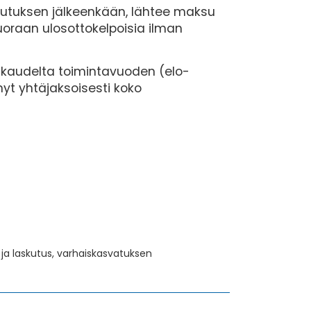
autuksen jälkeenkään, lähtee maksu
suoraan ulosottokelpoisia ilman
ukaudelta toimintavuoden (elo-
yt yhtäjaksoisesti koko
ja laskutus, varhaiskasvatuksen