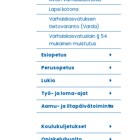
Lapsi kotona
Varhaiskasvatuksen
tietovaranto (Varda)
Varhaiskasvatuslain § 54
mukainen muistutus
Esiopetus
Perusopetus
Lukio
Työ- ja loma-ajat
Aamu- ja iltapäivätoiminta
Koulukuljetukset
Opiskeluhuolto