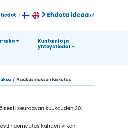
Ehdota ideaa
tiedot
|
-aika
Kuntainfo ja
yhteystiedot
maksu
Asiakasmaksun laskutus
töisesti seuraavan kuukauden 20.
.
sesti huomautus kahden viikon