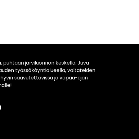
, puhtaan järviluonnon keskellä. Juva
kauden työssäkäyntialueella, valtateiden
t hyvin saavutettavissa ja vapaa-ajan
alle!
a