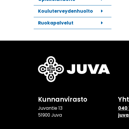
Kouluterveydenhuolto
Ruokapalvelut
Kunnanvirasto
Yh
Juvantie 13
040 
51900 Juva
juva