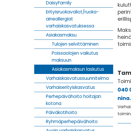
DaisyFamily
kulu
perin
Erityisruokavaliot/ruoka-
erill
aineallergiat
varhaiskasvatuksessa
Maksu
Asiakasmaksu
heinä
toim
Tulojen selvittäminen
Poissaolojen vaikutus
maksuun
Asiakasmaksun laskutus
Tam
Varhaiskasvatussuunnitelma
Toimi
Varhaiserityiskasvatus
040 
Perhepäivähoito hoitajan
nina
kotona
Varhai
Päiväkotihoito
toimin
Ryhmäperhepäivähoito
Avoin varhaiskasvatus