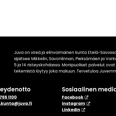
Juva on vireä ja elinvoimainen kunta Etelä-Savossa
sijaitsee Mikkelin, Savonlinnan, Pieksämäen ja Var
5 ja 14 risteyskohdassa. Monipuoliset palvelut ova
tekemistä löytyy joka makuun. Tervetuloa Juvemm
teydenotto
Sosiaalinen medi
755 1100
Facebook
.kunta@juva.fi
Instagram
​LinkedIn