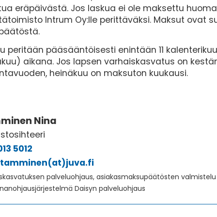
ttua eräpäivästä. Jos laskua ei ole maksettu huom
tätoimisto Intrum Oy:lle perittäväksi. Maksut ovat 
ispäätöstä.
 peritään pääsääntöisesti enintään 11 kalenteriku
kuu) aikana. Jos lapsen varhaiskasvatus on kestän
intavuoden, heinäkuu on maksuton kuukausi.
minen Nina
stosihteeri
013 5012
.tamminen(at)juva.fi
skasvatuksen palveluohjaus, asiakasmaksupäätösten valmistelu 
nanohjausjärjestelmä Daisyn palveluohjaus