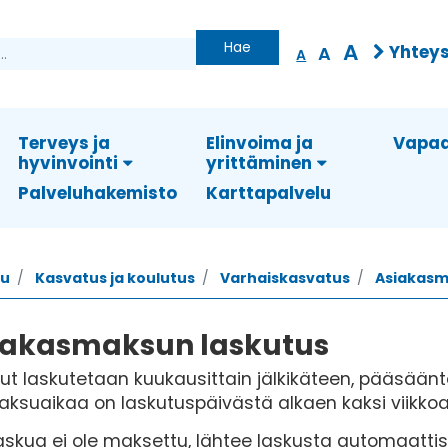
Hae
A
Yhteys
A
A
Terveys ja
Elinvoima ja
Vapaa
hyvinvointi
yrittäminen
Palveluhakemisto
Karttapalvelu
vu
Kasvatus ja koulutus
Varhaiskasvatus
Asiakas
iakasmaksun laskutus
t laskutetaan kuukausittain jälkikäteen, pääsään
aksuaikaa on laskutuspäivästä alkaen kaksi viikkoa
askua ei ole maksettu, lähtee laskusta automaatti