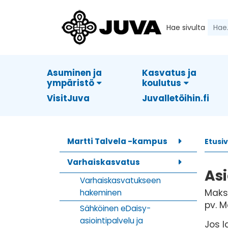
Hae sivulta
Asuminen ja
Kasvatus ja
ympäristö
koulutus
VisitJuva
Juvalletöihin.fi
Martti Talvela -kampus
Etusi
Varhaiskasvatus
As
Varhaiskasvatukseen
Maksu
hakeminen
pv. M
Sähköinen eDaisy-
asiointipalvelu ja
Jos l