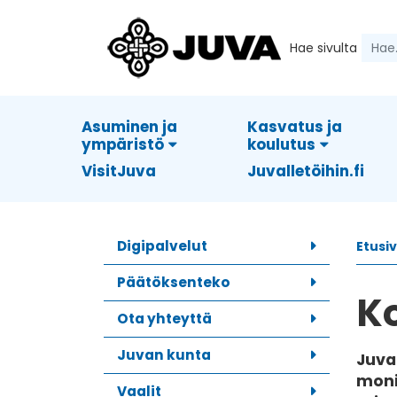
Hae sivulta
Asuminen ja
Kasvatus ja
ympäristö
koulutus
VisitJuva
Juvalletöihin.fi
Digipalvelut
Etusi
Päätöksenteko
K
Ota yhteyttä
Juvan kunta
Juva
moni
Vaalit