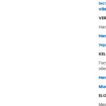
Інс
väe
VE
На
Hen
Укр
KE
Гос
обе
Hen
Muu
ELO
Мес