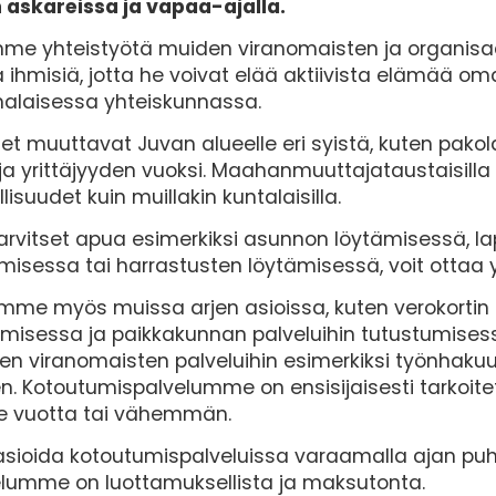
n askareissa ja vapaa-ajalla.
me yhteistyötä muiden viranomaisten ja organisa
 ihmisiä, jotta he voivat elää aktiivista elämää o
alaisessa yhteiskunnassa.
et muuttavat Juvan alueelle eri syistä, kuten pakol
ja yrittäjyyden vuoksi. Maahanmuuttajataustaisilla 
llisuudet kuin muillakin kuntalaisilla.
arvitset apua esimerkiksi asunnon löytämisessä, la
isessa tai harrastusten löytämisessä, voit ottaa y
me myös muissa arjen asioissa, kuten verokortin t
misessa ja paikkakunnan palveluihin tutustumises
n viranomaisten palveluihin esimerkiksi työnhakuun,
yen. Kotoutumispalvelumme on ensisijaisesti tarkoitet
e vuotta tai vähemmän.
asioida kotoutumispalveluissa varaamalla ajan puhel
elumme on luottamuksellista ja maksutonta.