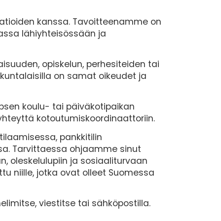
atioiden kanssa. Tavoitteenamme on
massa lähiyhteisössään ja
aisuuden, opiskelun, perhesiteiden tai
kuntalaisilla on samat oikeudet ja
psen koulu- tai päiväkotipaikan
hteyttä kotoutumiskoordinaattoriin.
ilaamisessa, pankkitilin
sa. Tarvittaessa ohjaamme sinut
 oleskelulupiin ja sosiaaliturvaan
tu niille, jotka ovat olleet Suomessa
imitse, viestitse tai sähköpostilla.