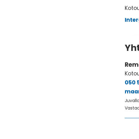
Kotou
Inter
Yh
Rem
Koto
050 
maar
Juvall
Vastaa