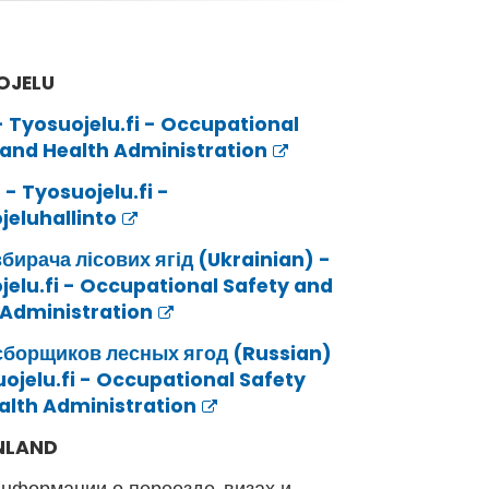
OJELU
 Tyosuojelu.fi - Occupational
 and Health Administration
 - Tyosuojelu.fi -
jeluhallinto
бирача лісових ягід (Ukrainian) -
jelu.fi - Occupational Safety and
 Administration
сборщиков лесных ягод (Russian)
ojelu.fi - Occupational Safety
alth Administration
INLAND