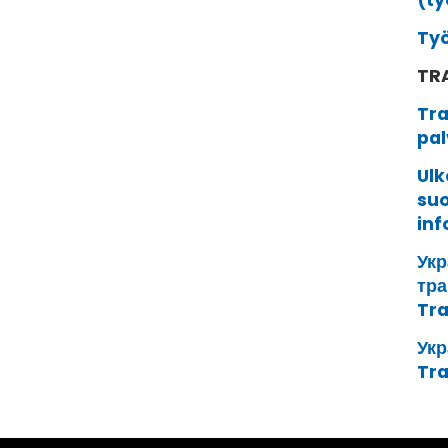
(ty
Työ
TR
Tra
pal
Ulk
suo
inf
Укр
тра
Tr
Укр
Tr