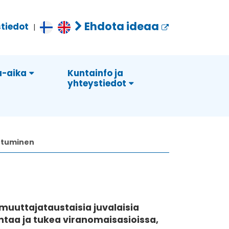
Ehdota ideaa
tiedot
|
-aika
Kuntainfo ja
yhteystiedot
utuminen
uttajataustaisia juvalaisia
ntaa ja tukea viranomaisasioissa,