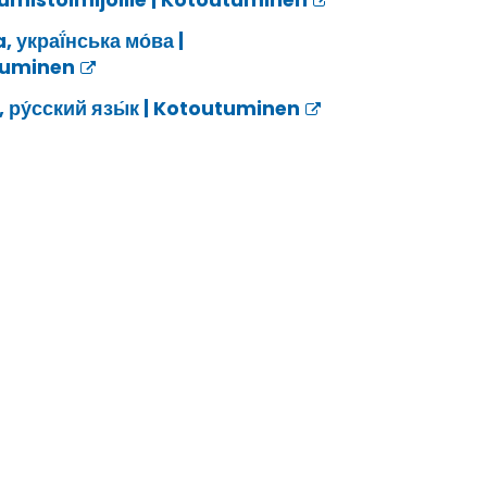
umistoimijoille | Kotoutuminen
, украї́нська мо́ва |
tuminen
 ру́сский язы́к | Kotoutuminen