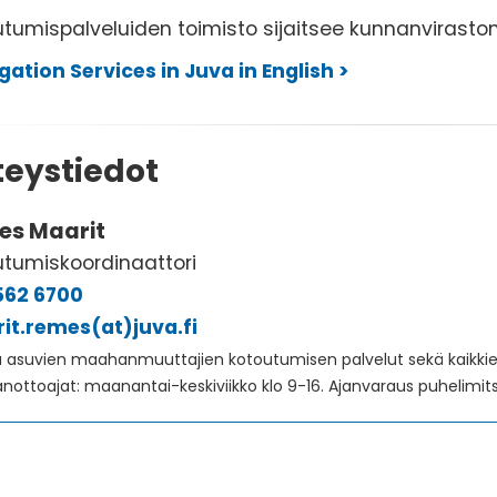
tumispalveluiden toimisto sijaitsee kunnanviraston 
gation Services in Juva in English >
teystiedot
es Maarit
utumiskoordinaattori
562 6700
it.remes(at)juva.fi
a asuvien maahanmuuttajien kotoutumisen palvelut sekä kaikki
nottoajat: maanantai-keskiviikko klo 9-16. Ajanvaraus puhelimitse