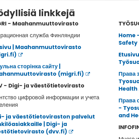
dyllisiä linkkejä
GRI - Maahanmuuttovirasto
TYÖSU
рационная служба Финляндии
Home -
Safety
sivu | Maahanmuuttovirasto
gri.fi)
Etusivu
Työsuo
ульна сторінка сайту |
hanmuuttovirasto (migri.fi)
Права з
Tyosuo
 - Digi- ja väestötietovirasto
Health
нтство цифровой информации и учета
Права 
селения
- Tyosu
and He
i- ja väestötietoviraston palvelut
kilöasiakkaille | Digi- ja
INFOF
stötietovirasto (dvv.fi)