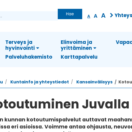
Hae
A
Yhteys
A
A
Terveys ja
Elinvoima ja
Vapaa
hyvinvointi
yrittäminen
Palveluhakemisto
Karttapalvelu
vu
Kuntainfo ja yhteystiedot
Kansainvälisyys
Koto
otoutuminen Juvalla
n kunnan kotoutumispalvelut auttavat maahanmu
ssa eri asioissa. Voimme antaa ohjausta, neuvo