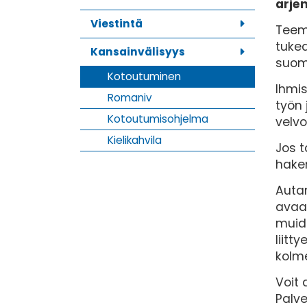
arje
Viestintä
Teem
tukea
Kansainvälisyys
suom
Kotoutuminen
Ihmis
Romaniv
työn 
Kotoutumisohjelma
velvo
Kielikahvila
Jos t
hakem
Autam
avaa
muide
liitt
kolm
Voit 
Palv