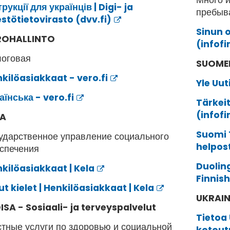
Много и
трукції для українців | Digi- ja
пребыв
stötietovirasto (dvv.fi)
Sinun 
ROHALLINTO
(infofi
логовая
SUOMEN
kilöasiakkaat - vero.fi
Yle Uut
аїнська - vero.fi
Tärkei
(infofi
LA
Suomi 
ударственное управление социального
helpost
спечения
Duoling
kilöasiakkaat | Kela
Finnish
t kielet | Henkilöasiakkaat | Kela
UKRAIN
ISA - Sosiaali- ja terveyspalvelut
Tietoa 
тные услуги по здоровью и социальной