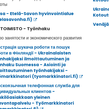
kotout
боты
Ukraina
isa - Etelä-Savon hyvinvointialue
Kotou
elasavonha.fi)
Venäjä,
-TOIMISTO - Työnhaku
о занятости и экономического развития
страція шукача роботи та пошук
оти в Фінляндії - Ukrainalaisten
nhakijaksi ilmoittautuminen ja
nhaku Suomessa - Asiointi ja
oittautuminen työnhakijaksi -
markkinatori (tyomarkkinatori.fi)
скоязычная телефонная служба для
ивидуальных клиентов -
kilöasiakkaan yleinen
vontapalvelu - Työmarkkinatori