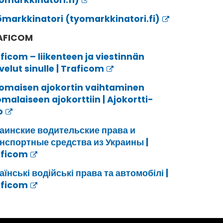
omarkkinatori.fi)
markkinatori (tyomarkkinatori.fi)
AFICOM
ficom – liikenteen ja viestinnän
velut sinulle | Traficom
omaisen ajokortin vaihtaminen
malaiseen ajokorttiin | Ajokortti-
o
аинские водительские права и
нспортные средства из Украины |
aficom
аїнські водійські права та автомобілі |
aficom