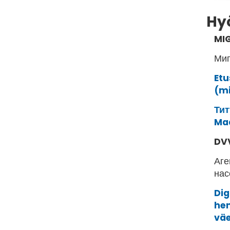
Hyö
MI
Миг
Etu
(mi
Тит
Maa
DVV
Аге
на
Dig
hen
väe