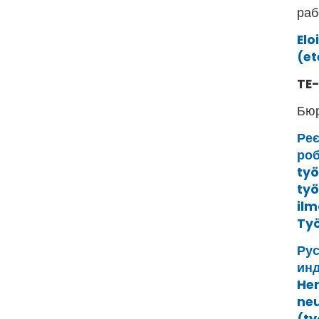
ра
Elo
(et
TE
Бюр
Реє
роб
työ
työ
ilm
Työ
Рус
инд
Hen
neu