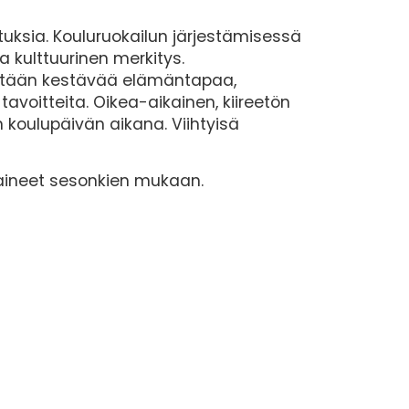
tuksia. Kouluruokailun järjestämisessä
a kulttuurinen merkitys.
istetään kestävää elämäntapaa,
avoitteita. Oikea-aikainen, kiireetön
 koulupäivän aikana. Viihtyisä
aineet sesonkien mukaan.