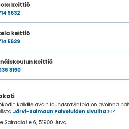
ola keittiö
714 5632
ela keittiö
714 5629
näiskoulun keittiö
036 8190
akoti
kodin kaikille avoin lounasravintola on avoinna päivi
lista
Järvi-Saimaan Palveluiden sivuilta >
e Sairaalatie 6, 51900 Juva.