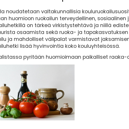
la noudatetaan valtakunnallisia kouluruokailusuosi
an huomioon ruokailun terveydellinen, sosiaalinen j
iluhetkillä on tärkeä virkistystehtävä ja niillä ed
uurista osaamista sekä ruoka- ja tapakasvatuksen t
ilu ja mahdolliset välipalat varmistavat jaksamisen
iluhetki lisää hyvinvointia koko kouluyhteisössä.
alistassa pyritään huomioimaan paikalliset raaka-