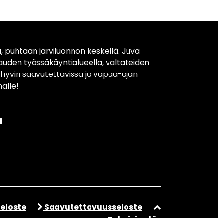
, puhtaan järviluonnon keskellä. Juva
kauden työssäkäyntialueella, valtateiden
t hyvin saavutettavissa ja vapaa-ajan
alle!
a
eloste
Saavutettavuusseloste