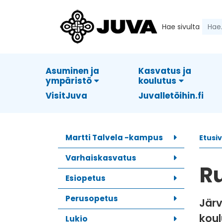
Hae sivulta
Asuminen ja
Kasvatus ja
ympäristö
koulutus
VisitJuva
Juvalletöihin.fi
Martti Talvela -kampus
Etusi
Varhaiskasvatus
Ru
Esiopetus
Perusopetus
Järv
koul
Lukio