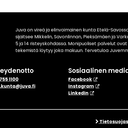
Juva on vireä ja elinvoimainen kunta Etelä-Savossa
sijaitsee Mikkelin, Savonlinnan, Pieksämäen ja Var
5 ja 14 risteyskohdassa. Monipuoliset palvelut ova
tekemistä löytyy joka makuun. Tervetuloa Juvemm
teydenotto
Sosiaalinen medi
755 1100
Facebook
.kunta@juva.fi
Instagram
​LinkedIn
Tietosuojas