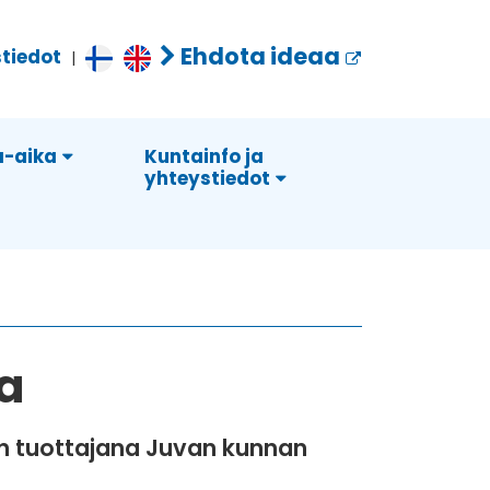
Ehdota ideaa
tiedot
|
-aika
Kuntainfo ja
yhteystiedot
la
un tuottajana Juvan kunnan