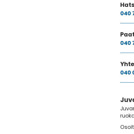
Hats
040 
Paat
040 
Yhte
040 
Juv
Juvan
ruoka
Osoit