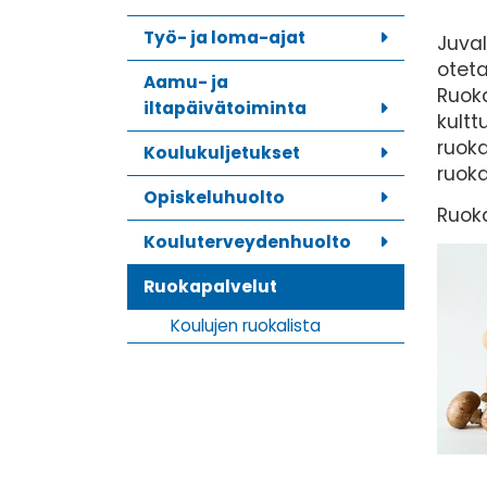
Työ- ja loma-ajat
Juval
oteta
Aamu- ja
Ruoka
iltapäivätoiminta
kultt
ruoka
Koulukuljetukset
ruoka
Opiskeluhuolto
Ruok
Kouluterveydenhuolto
Ruokapalvelut
Koulujen ruokalista