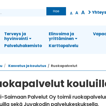
Hae
A
Yhteys
A
A
Terveys ja
Elinvoima ja
Vapaa
hyvinvointi
yrittäminen
Palveluhakemisto
Karttapalvelu
vu
Kasvatus ja koulutus
Ruokapalvelut
okapalvelut kouluil
i-Saimaan Palvelut Oy toimii ruokapalvel
uilla sekä Juvakodin palvelukeskuksella.