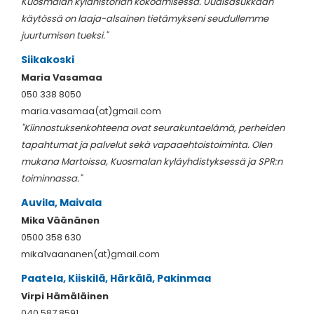
Kuosmalan kylähistorian kokoamisessa. Uudisasukkaan
käytössä on laaja-alsainen tietämykseni seudullemme
juurtumisen tueksi."
Siikakoski
Maria Vasamaa
050 338 8050
maria.vasamaa(at)gmail.com
"Kiinnostuksenkohteena ovat seurakuntaelämä, perheiden
tapahtumat ja palvelut sekä vapaaehtoistoiminta. Olen
mukana Martoissa, Kuosmalan kyläyhdistyksessä ja SPR:n
toiminnassa."
Auvila, Maivala
Mika Väänänen
0500 358 630
mika1vaananen(at)gmail.com
Paatela, Kiiskilä, Härkälä, Pakinmaa
Virpi Hämäläinen
040 587 8591