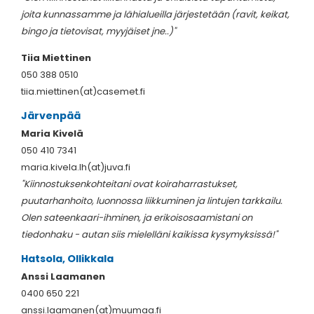
joita kunnassamme ja lähialueilla järjestetään (ravit, keikat,
bingo ja tietovisat, myyjäiset jne..)"
Tiia Miettinen
050 388 0510
tiia.miettinen(at)casemet.fi
Järvenpää
Maria Kivelä
050 410 7341
maria.kivela.lh(at)juva.fi
"Kiinnostuksenkohteitani ovat koiraharrastukset,
puutarhanhoito, luonnossa liikkuminen ja lintujen tarkkailu.
Olen sateenkaari-ihminen, ja erikoisosaamistani on
tiedonhaku - autan siis mielelläni kaikissa kysymyksissä!"
Hatsola, Ollikkala
Anssi Laamanen
0400 650 221
anssi.laamanen(at)muumaa.fi