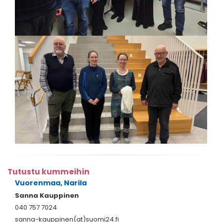
Tutustu kummeihin
Vuorenmaa, Narila
Sanna Kauppinen
040 757 7024
sanna-kauppinen(at)suomi24.fi