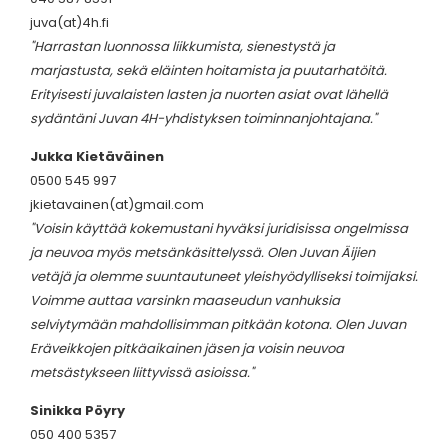
juva(at)4h.fi
"Harrastan luonnossa liikkumista, sienestystä ja
marjastusta, sekä eläinten hoitamista ja puutarhatöitä.
Erityisesti juvalaisten lasten ja nuorten asiat ovat lähellä
sydäntäni Juvan 4H-yhdistyksen toiminnanjohtajana."
Jukka Kietäväinen
0500 545 997
jkietavainen(at)gmail.com
"Voisin käyttää kokemustani hyväksi juridisissa ongelmissa
ja neuvoa myös metsänkäsittelyssä. Olen Juvan Äijien
vetäjä ja olemme suuntautuneet yleishyödylliseksi toimijaksi.
Voimme auttaa varsinkn maaseudun vanhuksia
selviytymään mahdollisimman pitkään kotona. Olen Juvan
Eräveikkojen pitkäaikainen jäsen ja voisin neuvoa
metsästykseen liittyvissä asioissa."
Sinikka Pöyry
050 400 5357