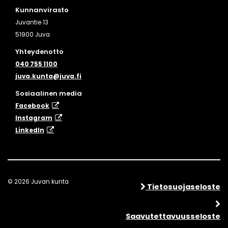
Kunnanvirasto
Juvantie 13
51900 Juva
Yhteydenotto
040 755 1100
juva.kunta@juva.fi
Sosiaalinen media
Facebook
Instagram
​LinkedIn
© 2026 Juvan kunta
Tietosuojaseloste
Saavutettavuusseloste