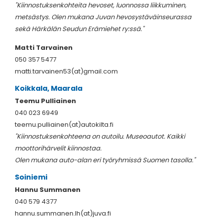
"Kiinnostuksenkohteita hevoset, luonnossa liikkuminen,
metsästys. Olen mukana Juvan hevosystäväinseurassa
sekä Härkälän Seudun Erämiehet ry:ssä."
Matti Tarvainen
050 357 5477
matti.tarvainen53(at)gmail.com
Koikkala, Maarala
Teemu Pulliainen
040 023 6949
teemu.pulliainen(at)autokilta.fi
"Kiinnostuksenkohteena on autoilu. Museoautot. Kaikki
moottorihärvelit kiinnostaa.
Olen mukana auto-alan eri työryhmissä Suomen tasolla."
Soiniemi
Hannu Summanen
040 579 4377
hannu.summanen.lh(at)juva.fi