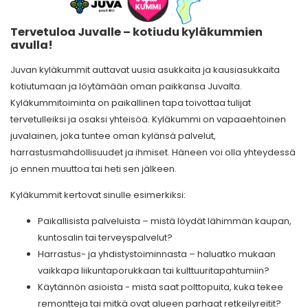
Tervetuloa Juvalle – kotiudu kyläkummien
avulla!
Juvan kyläkummit auttavat uusia asukkaita ja kausiasukkaita
kotiutumaan ja löytämään oman paikkansa Juvalta.
Kyläkummitoiminta on paikallinen tapa toivottaa tulijat
tervetulleiksi ja osaksi yhteisöä. Kyläkummi on vapaaehtoinen
juvalainen, joka tuntee oman kylänsä palvelut,
harrastusmahdollisuudet ja ihmiset. Häneen voi olla yhteydessä
jo ennen muuttoa tai heti sen jälkeen.
Kyläkummit kertovat sinulle esimerkiksi:
Paikallisista palveluista – mistä löydät lähimmän kaupan,
kuntosalin tai terveyspalvelut?
Harrastus- ja yhdistystoiminnasta – haluatko mukaan
vaikkapa liikuntaporukkaan tai kulttuuritapahtumiin?
Käytännön asioista - mistä saat polttopuita, kuka tekee
remontteja tai mitkä ovat alueen parhaat retkeilyreitit?