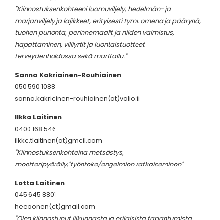
"Kiinnostuksenkohteeni luomuviljely, hedelmän- ja
marjanviljely ja lajikkeet, erityisesti tyrni, omena ja päärynä,
tuohen punonta, perinnemaalit ja niiden valmistus,
hapattaminen, villiyrtit ja luontaistuotteet
terveydenhoidossa sekä marttailu."
Sanna Kakriainen-Rouhiainen
050 590 1088
sanna.kakriainen-rouhiainen(at)valio.fi
Ilkka Laitinen
0400 168 546
ilkka.tlaitinen(at)gmail.com
"Kiinnostuksenkohteina metsästys,
moottoripyöräily,"työnteko/ongelmien ratkaiseminen"
Lotta Laitinen
045 645 8801
heeponen(at)gmail.com
"Olen kiinnostunut liikunnasta ja erilaisista tapahtumista,