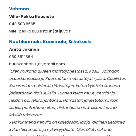
Vehmaa
Ville-Pekka Kuusisto
040 503 8665
ville-pekka.kuusisto.lh(at)juva.fi
Nuutilanmäki, Kuosmala, Siikakoski
Anita Jokinen
050 351 1364
huuhkanharju(at)gmail.com
"Olen mukana alueen marttajärjestössä, Koski-Saimaan
osuuskunnassa ja Kuosmalan metsästäjät ry:ssä. Osallistun
Kuosmalan muidenkin järjestöjen, kuten kylätoimikunnan
järjestämiin tilaisuuksiin. Tunnen kylän muut yrittäjät ja
heidän palvelutarjontansa. Harrastan järjestötoiminnan
lisäksi puutarhanhoitoa, riistanhoitoa ja kaikkea luovaa
käsillä tekemistä.
Kyläkummina minulla on käytössäni laaja-alainen tietämys
kylän historiasta ja nykyisyydestä. Olen ollut mukana