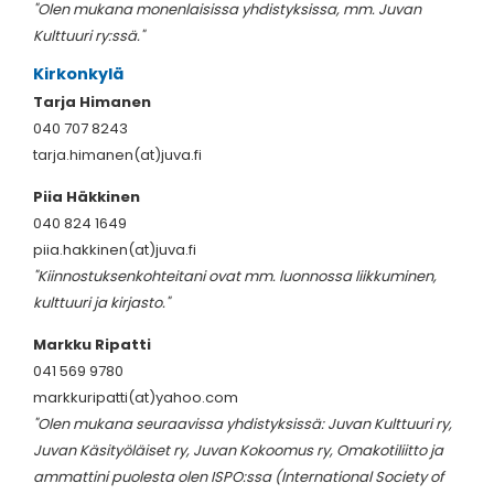
"Olen mukana monenlaisissa yhdistyksissa, mm. Juvan
Kulttuuri ry:ssä."
Kirkonkylä
Tarja Himanen
040 707 8243
tarja.himanen(at)juva.fi
Piia Häkkinen
040 824 1649
piia.hakkinen(at)juva.fi
"Kiinnostuksenkohteitani ovat mm. luonnossa liikkuminen,
kulttuuri ja kirjasto."
Markku Ripatti
041 569 9780
markkuripatti(at)yahoo.com
"Olen mukana seuraavissa yhdistyksissä: Juvan Kulttuuri ry,
Juvan Käsityöläiset ry, Juvan Kokoomus ry, Omakotiliitto ja
ammattini puolesta olen ISPO:ssa (International Society of