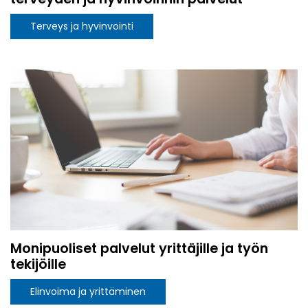
Terveys ja hyvinvointi
Monipuoliset palvelut yrittäjille ja työn
tekijöille
Elinvoima ja yrittäminen