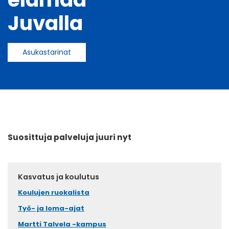
Juvalla
Asukastarinat
Suosittuja palveluja juuri nyt
Kasvatus ja koulutus
Koulujen ruokalista
Työ- ja loma-ajat
Martti Talvela -kampus