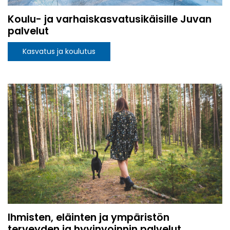
Koulu- ja varhaiskasvatusikäisille Juvan
palvelut
Kasvatus ja koulutus
Ihmisten, eläinten ja ympäristön
terveyden ja hyvinvoinnin palvelut