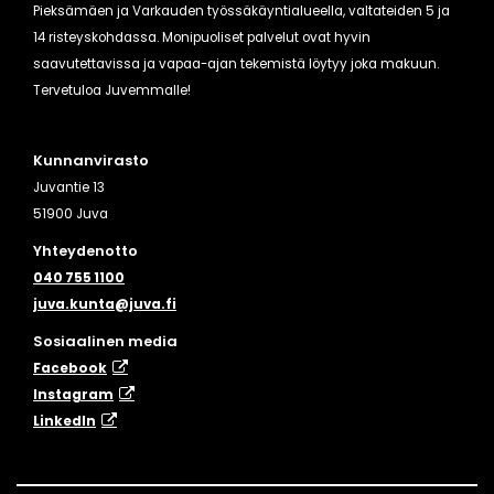
Pieksämäen ja Varkauden työssäkäyntialueella, valtateiden 5 ja
14 risteyskohdassa. Monipuoliset palvelut ovat hyvin
saavutettavissa ja vapaa-ajan tekemistä löytyy joka makuun.
Tervetuloa Juvemmalle!
Kunnanvirasto
Juvantie 13
51900 Juva
Yhteydenotto
040 755 1100
juva.kunta@juva.fi
Sosiaalinen media
Facebook
Instagram
​LinkedIn