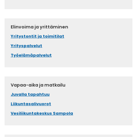
Elinvoima ja yrittäminen
Yritystontit ja toimitilat
Yrityspalvelut
Työelämäpalvelut
Vapaa-aika ja matkailu
Juvalla tapahtuu
Liikuntasalivuorot
Vesiliikuntakeskus Sampola