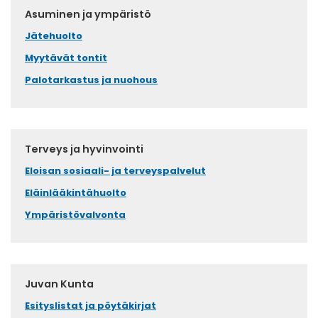
Asuminen ja ympäristö
Jätehuolto
Myytävät tontit
Palotarkastus ja nuohous
Terveys ja hyvinvointi
Eloisan sosiaali- ja terveyspalvelut
Eläinlääkintähuolto
Ympäristövalvonta
Juvan Kunta
Esityslistat ja pöytäkirjat