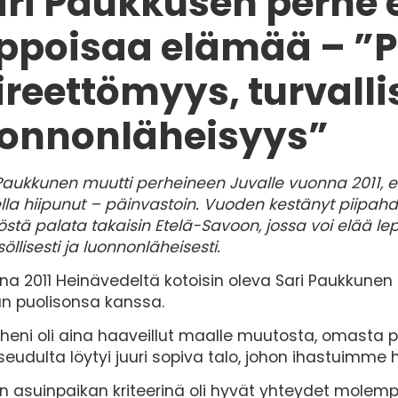
ri Paukkusen perhe 
eppoisaa elämää – ”P
ireettömyys, turvalli
uonnonläheisyys”
Paukkunen muutti perheineen Juvalle vuonna 2011, e
lla hiipunut – päinvastoin. Vuoden kestänyt piipah
stä palata takaisin Etelä-Savoon, jossa voi elää lep
söllisesti ja luonnonläheisesti.
a 2011 Heinävedeltä kotoisin oleva Sari Paukkunen 
an puolisonsa kanssa.
heni oli aina haaveillut maalle muutosta, omasta pi
udulta löytyi juuri sopiva talo, johon ihastuimme he
 asuinpaikan kriteerinä oli hyvät yhteydet molemp