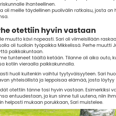
ariskunnalle ihanteellinen.
a oli meille täydellinen puolivälin ratkaisu, josta 
nsa.
he otettiin hyvin vastaan
le muutto kävi nopeasti. Sari oli viimeisillään rask
solla oli tuolloin työpaikka Mikkelissä. Perhe muutt
yttä paikkakuntaan.
e tunteneet täältä ketään. Tilanne oli aika outo, 
a kotiin vieraalla paikkakunnalla.
sti huoli kuitenkin vaihtui tyytyväisyyteen. Sari huo
an yhteisöllistä ja leppoisaa elämää, josta löytyy 
dät otettiin tänne tosi hyvin vastaan. Esimerkiksi 
nsa entuudestaan, ja kun sinne tuli uutena, niin ihmi
n helposti mukaan porukkaan, Sari muistelee.