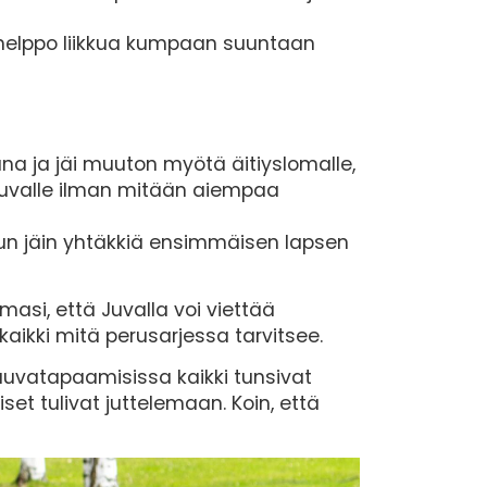
on helppo liikkua kumpaan suuntaan
aana ja jäi muuton myötä äitiyslomalle,
i Juvalle ilman mitään aiempaa
kun jäin yhtäkkiä ensimmäisen lapsen
masi, että Juvalla voi viettää
kaikki mitä perusarjessa tarvitsee.
vauvatapaamisissa kaikki tunsivat
set tulivat juttelemaan. Koin, että