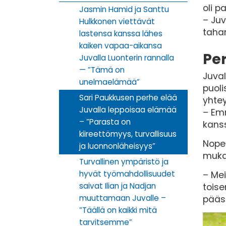
oli p
Jasmin Hamid ja Santtu
– Juv
Hulkkonen viettävät
taha
lastensa kanssa lähes
kaiken vapaa-aikansa
Per
Juvalla Luonterin rannalla
— ”Tämä on
Juval
unelmaelämää”
puoli
Sari Paukkusen perhe elää
yhte
Juvalla leppoisaa elämää
– Emm
– ”Parasta on
kanss
kiireettömyys, turvallisuus
Nopea
ja luonnonläheisyys”
mukav
Turvallinen ympäristö ja
hyvät työmahdollisuudet
– Mei
saivat Ilian ja Nadjan
toise
muuttamaan Juvalle –
pääsi
”Täällä on kaikki mitä
tarvitsemme”