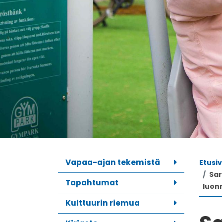
Vapaa-ajan tekemistä
Etusi
Sar
Tapahtumat
luon
Kulttuurin riemua