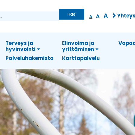
Hae
A
Yhteys
A
A
Terveys ja
Elinvoima ja
Vapaa
hyvinvointi
yrittäminen
Palveluhakemisto
Karttapalvelu