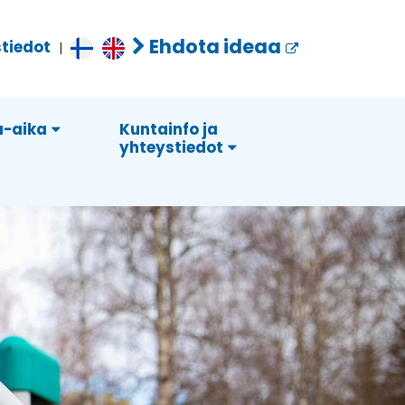
Ehdota ideaa
tiedot
|
-aika
Kuntainfo ja
yhteystiedot