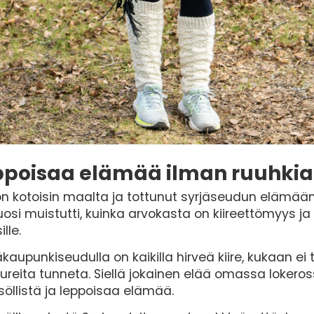
poisaa elämää ilman ruuhkia j
on kotoisin maalta ja tottunut syrjäseudun elämään
uosi muistutti, kuinka arvokasta on kiireettömyys ja 
ille.
kaupunkiseudulla on kaikilla hirveä kiire, kukaan ei
reita tunneta. Siellä jokainen elää omassa lokeros
söllistä ja leppoisaa elämää.