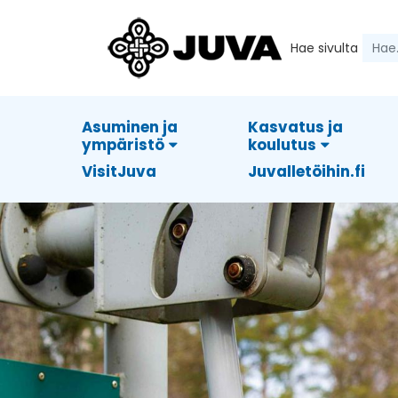
Hae sivulta
Asuminen ja
Kasvatus ja
ympäristö
koulutus
VisitJuva
Juvalletöihin.fi