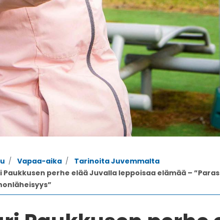
vu
Vapaa-aika
Tarinoita Juvemmalta
i Paukkusen perhe elää Juvalla leppoisaa elämää – ”Parast
nonläheisyys”