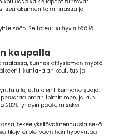
n koulussa kaikki lapset tuntevat
ksi seurakunnan toiminnassa ja
yhteisöön. Se toteutuu hyvin täällä
an kaupalla
sairaalassa, kunnes äitiysloman myötä
lkeen liikunta-alan koulutus ja
rittäjälle, että olen liikunnanohjaaja.
n perustaa oman toiminimen, ja kun
 2021, ryhdyin päätoimiseksi
iikossa, tekee yksilövalmennuksia sekä
mia tiloja ei ole, vaan hän hyödyntää