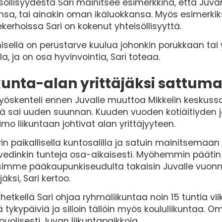
söllisyydestä Sari mainitsee esimerkkinä, että Juva
nsa, tai ainakin oman ikäluokkansa. Myös esimerki
kerhoissa Sari on kokenut yhteisöllisyyttä.
isellä on perustarve kuulua johonkin porukkaan tai 
la, ja on osa hyvinvointia, Sari toteaa.
kunta-alan yrittäjäksi sattum
työskenteli ennen Juvalle muuttoa Mikkelin keskus
 sai uuden suunnan. Kuuden vuoden kotiäitiyden jä
imo liikuntaan johtivat alan yrittäjyyteen.
in paikallisella kuntosalilla ja satuin mainitsemaan y
vedinkin tunteja osa-aikaisesti. Myöhemmin pääti
simme pääkaupunkiseudulta takaisin Juvalle vuonna
jäksi, Sari kertoo.
 hetkellä Sari ohjaa ryhmäliikuntaa noin 15 tuntia v
 tykypäiviä ja silloin tällöin myös koululiikuntaa. O
uolisesti Juvan liikuntapaikkoja.