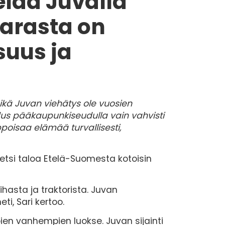
elää Juvalla
arasta on
suus ja
ikä Juvan viehätys ole vuosien
dus pääkaupunkiseudulla vain vahvisti
poisaa elämää turvallisesti,
etsi taloa Etelä-Suomesta kotoisin
hasta ja traktorista. Juvan
ti, Sari kertoo.
ien vanhempien luokse. Juvan sijainti