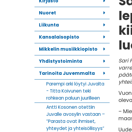
Sa
Kirjasto
l
Nuoret
Liikunta
ki
Kansalaisopisto
l
Mikkelin musiikkiopisto
Sari 
Yhdistystoiminta
varre
Tarinoita Juvemmalta
päätö
yhtei
Parempi arki löytyi Juvalta
- Titta Koivunen teki
Vuonn
rohkean paluun juurilleen
olev
Antti Kosonen otettiin
– Mie
Juvalle avosylin vastaan –
maase
”Parasta ovat ihmiset,
yhteydet ja yhteisöllisyys”
Uuden