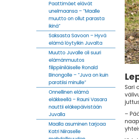
Paattimäet elävät
unelmaansa – ”Maalle
muutto on ollut parasta
ikinä”
Saksasta Savoon – Hyvä
elämä löytyikin Juvalta
Muutto Juvalle oli suuri
elämänmuutos
filippiiniläiselle Ronald
Lep
Binongolle – ”Juva on kuin
paratiisi minulle”
Sari 
Onnellinen elämä
väliv
eläkkeellä – Rauni Vasara
juttus
nauttii eläkepäivistään
– Pää
Juvalla
naapu
Maalla asuminen tarjoaa
yhtei
Katri Niiraselle
mahdollisuuden