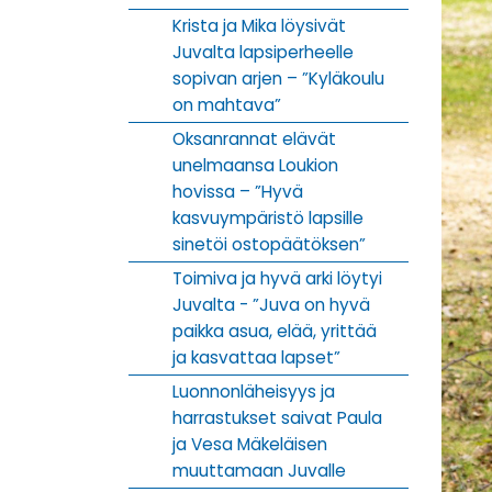
Krista ja Mika löysivät
Juvalta lapsiperheelle
sopivan arjen – ”Kyläkoulu
on mahtava”
Oksanrannat elävät
unelmaansa Loukion
hovissa – ”Hyvä
kasvuympäristö lapsille
sinetöi ostopäätöksen”
Toimiva ja hyvä arki löytyi
Juvalta - ”Juva on hyvä
paikka asua, elää, yrittää
ja kasvattaa lapset”
Luonnonläheisyys ja
harrastukset saivat Paula
ja Vesa Mäkeläisen
muuttamaan Juvalle