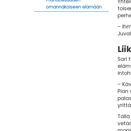
Yhtei
omannäköiseen elämään
toise
perhe
– Ihm
Juval
Lii
Sari 
elämä
intoh
– Käv
Pian 
pala
yrittä
Tällä
vetää
monip