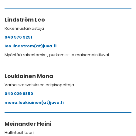
Lindström Leo
Rakennustarkastaja
040 576 9251
leo.lindstrom(at)juva.fi
Myöntää rakentamis-, purkamis- ja maisemointiluvat
Loukiainen Mona
Varhaiskasvatuksen erityisopettaja
040 029 8850
mona.loukiainen(at)juva.fi
Meinander Heini
Hallintosihteeri