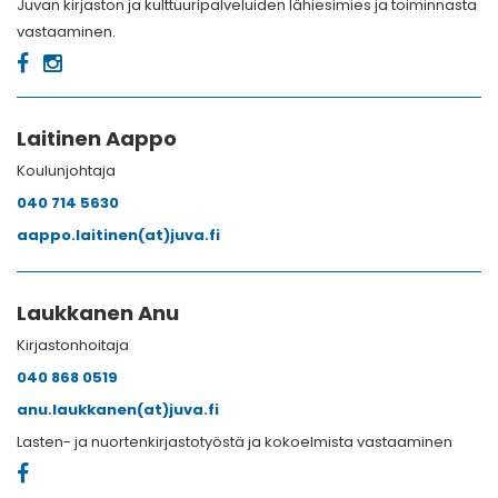
Juvan kirjaston ja kulttuuripalveluiden lähiesimies ja toiminnasta
vastaaminen.
Laitinen Aappo
Koulunjohtaja
040 714 5630
aappo.laitinen(at)juva.fi
Laukkanen Anu
Kirjastonhoitaja
040 868 0519
anu.laukkanen(at)juva.fi
Lasten- ja nuortenkirjastotyöstä ja kokoelmista vastaaminen