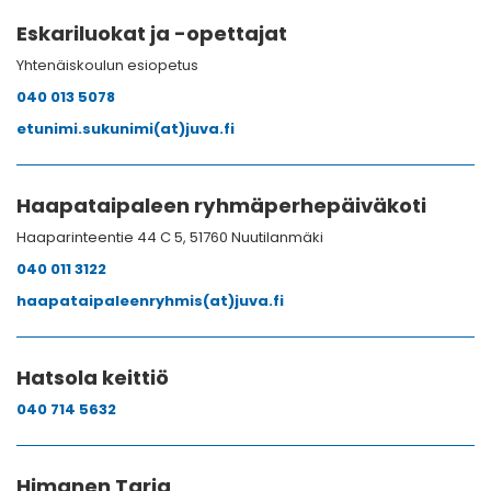
Eskariluokat ja -opettajat
Yhtenäiskoulun esiopetus
040 013 5078
etunimi.sukunimi(at)juva.fi
Haapataipaleen ryhmäperhepäiväkoti
Haaparinteentie 44 C 5, 51760 Nuutilanmäki
040 011 3122
haapataipaleenryhmis(at)juva.fi
Hatsola keittiö
040 714 5632
Himanen Tarja