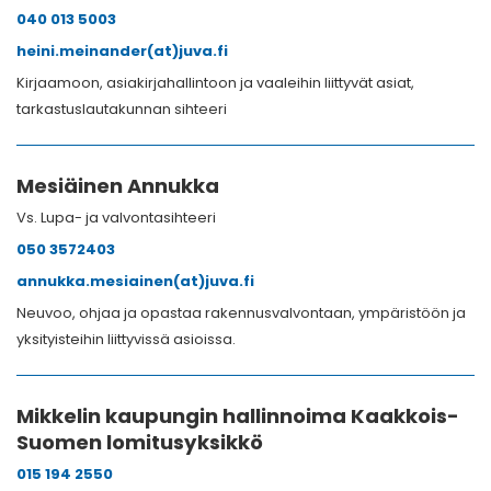
040 013 5003
heini.meinander(at)juva.fi
Kirjaamoon, asiakirjahallintoon ja vaaleihin liittyvät asiat,
tarkastuslautakunnan sihteeri
Mesiäinen Annukka
Vs. Lupa- ja valvontasihteeri
050 3572403
annukka.mesiainen(at)juva.fi
Neuvoo, ohjaa ja opastaa rakennusvalvontaan, ympäristöön ja
yksityisteihin liittyvissä asioissa.
Mikkelin kaupungin hallinnoima Kaakkois-
Suomen lomitusyksikkö
015 194 2550