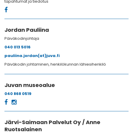
tapahtumat ja tiedotus
Jordan Pauliina
Päiväkodinjohtaja
040 013 5016
pauliina.jordan(at)juva.fi
Päiväkodin johtaminen, henkilökunnan lähiesihenkilö
Juvan museoalue
040 868 0519
Järvi-Saimaan Palvelut Oy / Anne
Ruotsalainen