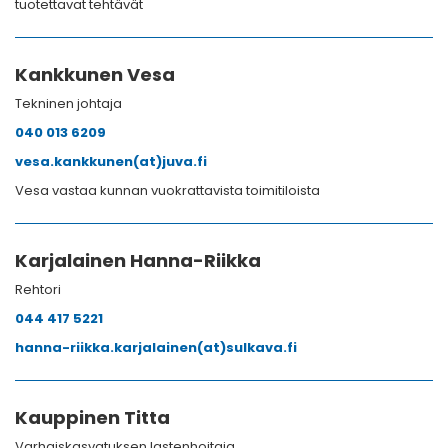
tuotettavat tehtävät
Kankkunen Vesa
Tekninen johtaja
040 013 6209
vesa.kankkunen(at)juva.fi
Vesa vastaa kunnan vuokrattavista toimitiloista
Karjalainen Hanna-Riikka
Rehtori
044 417 5221
hanna-riikka.karjalainen(at)sulkava.fi
Kauppinen Titta
Varhaiskasvatuksen lastenhoitaja