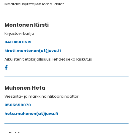
Maatalousyrittäjien loma-asiat
Montonen Kirsti
Kirjastovirkailija
040 868 0519
kirsti.montonen(at)juva.fi
Aikuisten tietokirjallisuus, lehdet sekä laskutus
Muhonen Heta
Viestintä- ja markkinointikoordinaattori
0505659070
heta.muhonen(at)juva.fi