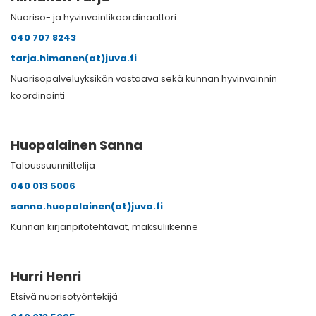
Nuoriso- ja hyvinvointikoordinaattori
040 707 8243
tarja.himanen(at)juva.fi
Nuorisopalveluyksikön vastaava sekä kunnan hyvinvoinnin
koordinointi
Huopalainen Sanna
Taloussuunnittelija
040 013 5006
sanna.huopalainen(at)juva.fi
Kunnan kirjanpitotehtävät, maksuliikenne
Hurri Henri
Etsivä nuorisotyöntekijä