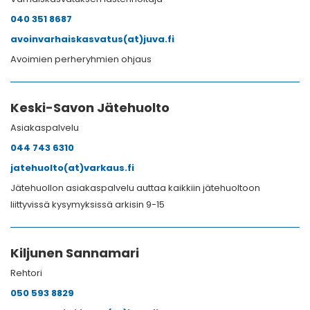
040 351 8687
avoinvarhaiskasvatus(at)juva.fi
Avoimien perheryhmien ohjaus
Keski-Savon Jätehuolto
Asiakaspalvelu
044 743 6310
jatehuolto(at)varkaus.fi
Jätehuollon asiakaspalvelu auttaa kaikkiin jätehuoltoon
liittyvissä kysymyksissä arkisin 9-15
Kiljunen Sannamari
Rehtori
050 593 8829