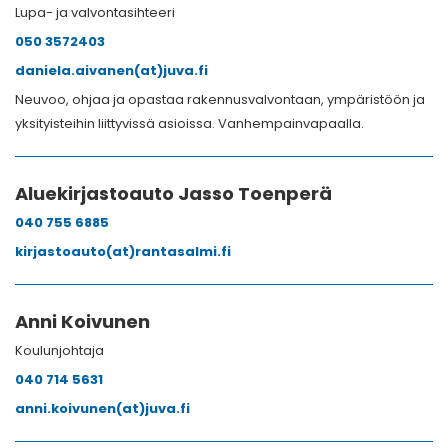
Lupa- ja valvontasihteeri
050 3572403
daniela.aivanen(at)juva.fi
Neuvoo, ohjaa ja opastaa rakennusvalvontaan, ympäristöön ja
yksityisteihin liittyvissä asioissa. Vanhempainvapaalla.
Aluekirjastoauto Jasso Toenperä
040 755 6885
kirjastoauto(at)rantasalmi.fi
Anni Koivunen
Koulunjohtaja
040 714 5631
anni.koivunen(at)juva.fi