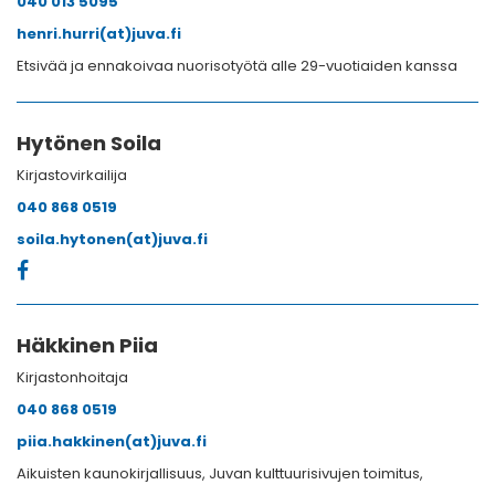
040 013 5095
henri.hurri(at)juva.fi
Etsivää ja ennakoivaa nuorisotyötä alle 29-vuotiaiden kanssa
Hytönen Soila
Kirjastovirkailija
040 868 0519
soila.hytonen(at)juva.fi
Häkkinen Piia
Kirjastonhoitaja
040 868 0519
piia.hakkinen(at)juva.fi
Aikuisten kaunokirjallisuus, Juvan kulttuurisivujen toimitus,