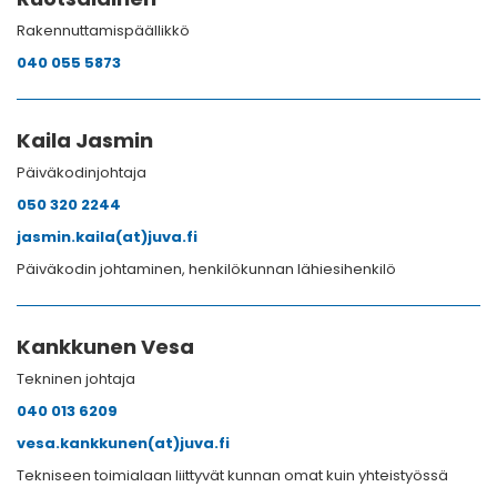
Rakennuttamispäällikkö
040 055 5873
Kaila Jasmin
Päiväkodinjohtaja
050 320 2244
jasmin.kaila(at)juva.fi
Päiväkodin johtaminen, henkilökunnan lähiesihenkilö
Kankkunen Vesa
Tekninen johtaja
040 013 6209
vesa.kankkunen(at)juva.fi
Tekniseen toimialaan liittyvät kunnan omat kuin yhteistyössä