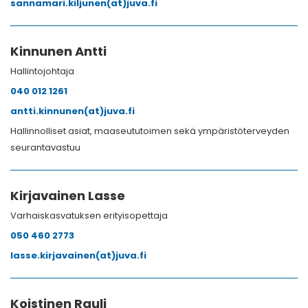
sannamari.kiljunen(at)juva.fi
Kinnunen Antti
Hallintojohtaja
040 012 1261
antti.kinnunen(at)juva.fi
Hallinnolliset asiat, maaseututoimen sekä ympäristöterveyden
seurantavastuu
Kirjavainen Lasse
Varhaiskasvatuksen erityisopettaja
050 460 2773
lasse.kirjavainen(at)juva.fi
Koistinen Rauli