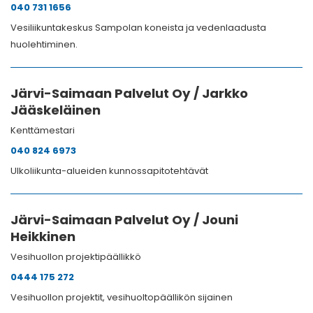
040 731 1656
Vesiliikuntakeskus Sampolan koneista ja vedenlaadusta
huolehtiminen.
Järvi-Saimaan Palvelut Oy / Jarkko
Jääskeläinen
Kenttämestari
040 824 6973
Ulkoliikunta-alueiden kunnossapitotehtävät
Järvi-Saimaan Palvelut Oy / Jouni
Heikkinen
Vesihuollon projektipäällikkö
0444 175 272
Vesihuollon projektit, vesihuoltopäällikön sijainen