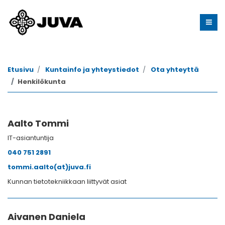
Etusivu
Kuntainfo ja yhteystiedot
Ota yhteyttä
Henkilökunta
Aalto Tommi
IT-asiantuntija
040 751 2891
tommi.aalto(at)juva.fi
Kunnan tietotekniikkaan liittyvät asiat
Aivanen Daniela