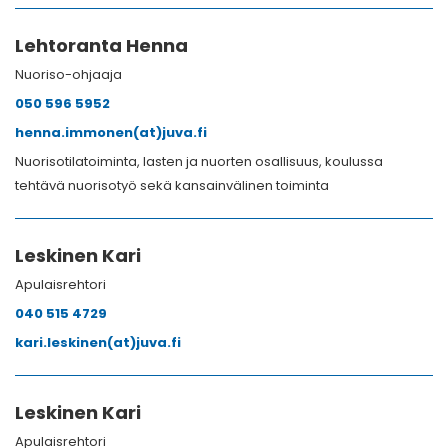
Lehtoranta Henna
Nuoriso-ohjaaja
050 596 5952
henna.immonen(at)juva.fi
Nuorisotilatoiminta, lasten ja nuorten osallisuus, koulussa
tehtävä nuorisotyö sekä kansainvälinen toiminta
Leskinen Kari
Apulaisrehtori
040 515 4729
kari.leskinen(at)juva.fi
Leskinen Kari
Apulaisrehtori