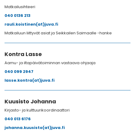
Matkailusihteeri
040 0136 213
rauli.koistinen(at)juva.fi
Matkailuun liittyvät asiat ja Seikkailen Saimaalle -hanke
Kontra Lasse
Aamu- ja iltapäivätoiminnan vastaava ohjaaja
040 099 2947
lasse.kontra(at)juva.fi
Kuusisto Johanna
Kirjasto- ja kulttuurikoordinaattori
040 013 6176
johanna.kuusisto(at)juva.fi