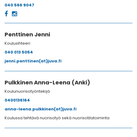
040 566 9047
Penttinen Jenni
Koulusihteeri
040 013 5054
jenni.penttinen(at)juva.fi
Pulkkinen Anna-Leena (Anki)
Koulunuorisotyöntekijä
0400136164
anna-leena.pulkkinen(at)juva.fi
Koulussa tehtävä nuorisotyö sekä nuorisotilatoiminta