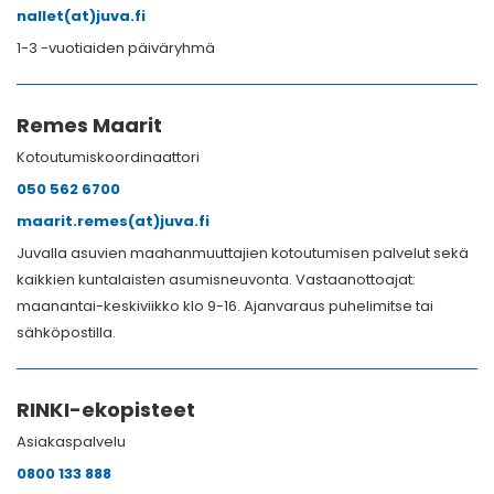
nallet(at)juva.fi
1-3 -vuotiaiden päiväryhmä
Remes Maarit
Kotoutumiskoordinaattori
050 562 6700
maarit.remes(at)juva.fi
Juvalla asuvien maahanmuuttajien kotoutumisen palvelut sekä
kaikkien kuntalaisten asumisneuvonta. Vastaanottoajat:
maanantai-keskiviikko klo 9-16. Ajanvaraus puhelimitse tai
sähköpostilla.
RINKI-ekopisteet
Asiakaspalvelu
0800 133 888