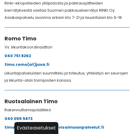
Rinki-ekopisteiden ylläpidosta ja pakkausjätteiden
kierrätyksestä vastaa Suomen pakkauskierrätys RINKI Oy.
Asiakaspalvelu avoinna arkisin klo 7-21 ja lauantaisin klo 9-18
Romo Timo
Vs. liikuntakoordinaattori
040 751 8262
timo.romo(at)juva.fi
Liikuntapalveluiden suunnittelu ja toteutus, yhteistyö eri seurojen
ja liikunta-alan toimijoiden kanssa.
Ruotsalainen Timo
Rakennuttamispäällikkö
040 055 5873
timo.ruotsalainen(at)jarvisaimaanpalvelut.fi
Evästeasetukset