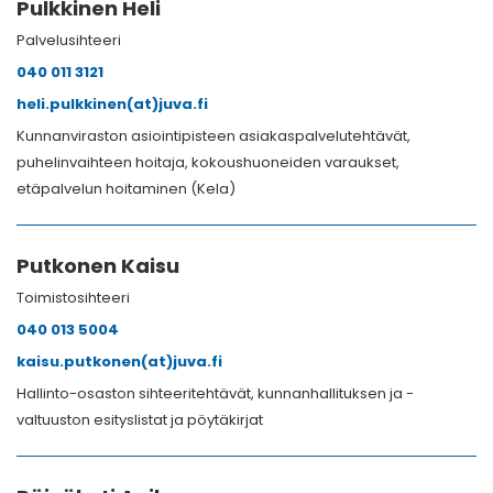
Pulkkinen Heli
Palvelusihteeri
040 011 3121
heli.pulkkinen(at)juva.fi
Kunnanviraston asiointipisteen asiakaspalvelutehtävät,
puhelinvaihteen hoitaja, kokoushuoneiden varaukset,
etäpalvelun hoitaminen (Kela)
Putkonen Kaisu
Toimistosihteeri
040 013 5004
kaisu.putkonen(at)juva.fi
Hallinto-osaston sihteeritehtävät, kunnanhallituksen ja -
valtuuston esityslistat ja pöytäkirjat