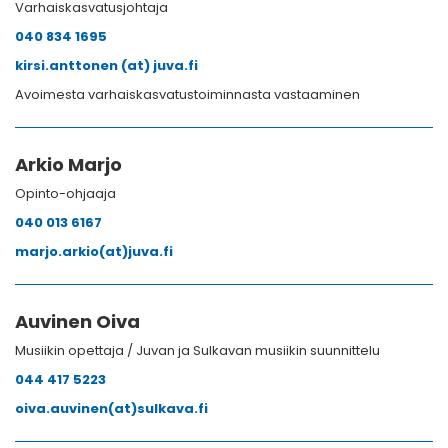
Varhaiskasvatusjohtaja
040 834 1695
kirsi.anttonen (at) juva.fi
Avoimesta varhaiskasvatustoiminnasta vastaaminen
Arkio Marjo
Opinto-ohjaaja
040 013 6167
marjo.arkio(at)juva.fi
Auvinen Oiva
Musiikin opettaja / Juvan ja Sulkavan musiikin suunnittelu
044 417 5223
oiva.auvinen(at)sulkava.fi