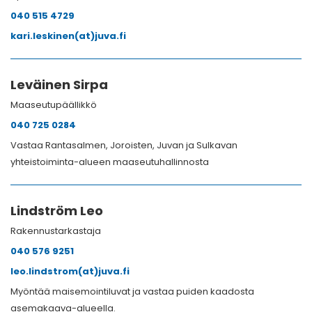
040 515 4729
kari.leskinen(at)juva.fi
Leväinen Sirpa
Maaseutupäällikkö
040 725 0284
Vastaa Rantasalmen, Joroisten, Juvan ja Sulkavan
yhteistoiminta-alueen maaseutuhallinnosta
Lindström Leo
Rakennustarkastaja
040 576 9251
leo.lindstrom(at)juva.fi
Myöntää maisemointiluvat ja vastaa puiden kaadosta
asemakaava-alueella.