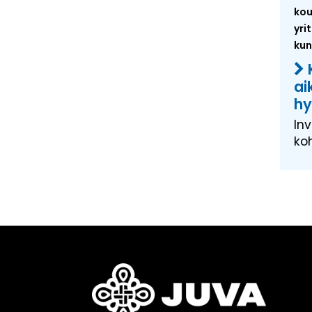
kou
yri
kun
ai
hy
In
ko