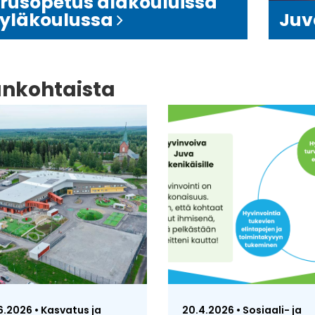
rusopetus alakouluissa
 yläkoulussa
Juv
ankohtaista
6.2026 • Kasvatus ja
20.4.2026 • Sosiaali- ja