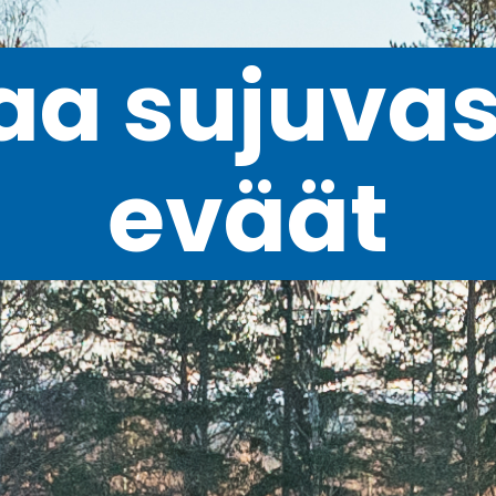
aa sujuva
eväät