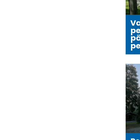
Va
pe
pä
p