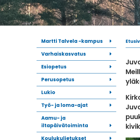
Martti Talvela -kampus
Etusi
Varhaiskasvatus
Juva
Esiopetus
Meil
Perusopetus
yläk
Lukio
Kirk
Työ- ja loma-ajat
Juva
puuk
Aamu- ja
kivi
iltapäivätoiminta
Koulukuljetukset