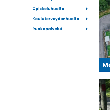
Opiskeluhuolto
Kouluterveydenhuolto
Ruokapalvelut
Ma