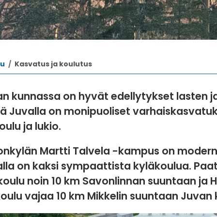
vu
Kasvatus ja koulutus
n kunnassa on hyvät edellytykset lasten ja 
lä Juvalla on monipuoliset varhaiskasvatuk
oulu ja lukio.
onkylän Martti Talvela -kampus on moderni 
lla on kaksi sympaattista kyläkoulua. Paat
oulu noin 10 km Savonlinnan suuntaan ja H
koulu vajaa 10 km Mikkelin suuntaan Juvan