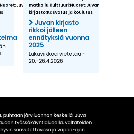
;Nuoret;Juvan
matkailu;Kulttuuri;Nuoret;Juvan
us
kirjasto;Kasvatus ja koulutus
Juvan kirjasto
rikkoi jälleen
itelma
ennätyksiä vuonna
2025
ään
a
Lukuviikkoa vietetään
20.-26.4.2026
, puhtaan järviluonnon keskellä. Juva
kauden työssäkäyntialueella, valtateiden
t hyvin saavutettavissa ja vapaa-ajan