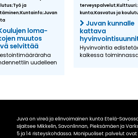
lutus;Työ ja
terveyspalvelut;Kulttuuri
ttäminen;Kuntainfo;Juvan
kunta;Kasvatus ja koulut
ta
Juvan kunnalle
Koulujen loma-
kattava
kojen muutos
hyvinvointisuunn
vä selvittää
Hyvinvointia edistet
vestointimääräraha
kaikessa toiminnass
hdennettiin uudelleen
Juva on vireä ja elinvoimainen kunta Etelä-Savossa
sijaitsee Mikkelin, Savonlinnan, Pieksämäen ja Var
5 ja 14 risteyskohdassa. Monipuoliset palvelut ova