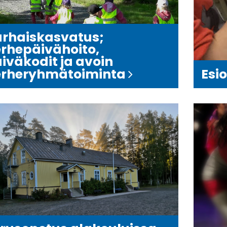
rhaiskasvatus;
rhepäivähoito,
iväkodit ja avoin
erheryhmätoiminta
Esi