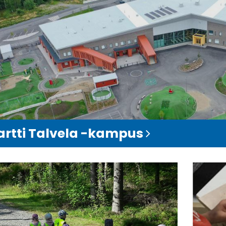
rtti Talvela -kampus