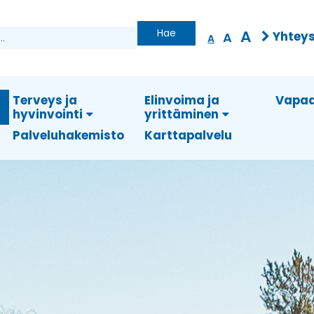
Hae
A
Yhteys
A
A
Terveys ja
Elinvoima ja
Vapaa
hyvinvointi
yrittäminen
Palveluhakemisto
Karttapalvelu