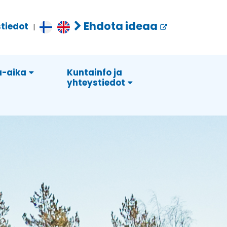
Ehdota ideaa
tiedot
|
-aika
Kuntainfo ja
yhteystiedot