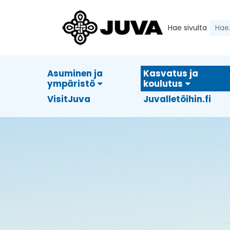
Hae sivulta
Asuminen ja
Kasvatus ja
ympäristö
koulutus
VisitJuva
Juvalletöihin.fi