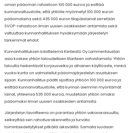
oman pääoman rahastoon 100 000 euroa ja esittää
kunnanvaltuustolle, että yhtiölle myönnetyt 100 000 euron
pääomalaina sekä 435 000 euron tilapäislainat siirretään
SVOP-rahastoon ilman uusien osakkeiden antamista sekä
valtuuttaa kunnanhallituksen hyväksymään järjestelyn
tarkemmat ehdot.
Kunnanhallituksen käsittelemä Kiinteistö Oy Lammentaustan
asia koskee yhtiön taloudellisen tilanteen vahvistamista. Yhtiön
taloutta heikentävät korjausvelka ja alhainen käyttöaste, minkä
vuoksi kunta on valmistellut pääomajärjestelyn avustuksen
sijaan. Kunnanhallitus päätti sijoittaa yhtiöön 100 000 euroa ja
esittää kunnanvaltuustolle, että kunnan aiemmin myöntämät
lainat, yhteensä 535 000 euroa, muutetaan yhtiön omaksi
pääomaksi ilman uusien osakkeiden antamista.
Järjestelyn tavoitteena on parantaa yhtiön vakavaraisuutta,
selkeyttää sen rahoitusrakennetta ja turvata
toimintaedellytykset pitkällä aikavälillä. Samalla luodaan