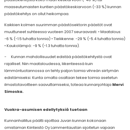
maaseutumaisten kuntien päästökeskiarvoon (-33 %) kunnan
päästökehitys on ollut heikompaa.
Kaikkien kolmen suurimman päästösektorin päästöt ovat
muuttuneet suhteessa vuoteen 2007 seuraavasti: • Maatalous:
-6 % (-1.5 tuhatta tonnia) • Tieliikenne: -29 % (-5.4 tuhatta tonnia)
• Kaukolämpö: -9 % (-1.3 tuhatta tonnia).
-
Kunnan mahdollisuudet edistää päästökehitystä ovat
rajalliset. Niin maataloudessa, liikenteessä kuin
lämmöntuotannossa on tehty paljon toimia vihreän siirtymän
edistämiseksi. Kunta omalta osaltaan tekee toimia asetetun
ilmastotavoitteen saavuttamiseksi, toteaa kunnanjohtaja
Mervi
Simoska.
Vuokra-asumisen edellytyksiä tuetaan
Kunnanhallitus päätti sijoittaa Juvan kunnan kokonaan
omistaman Kiinteistö Oy Lammentaustan sijoitetun vapaan