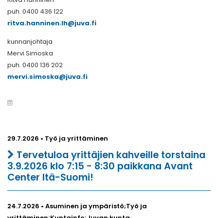
puh. 0400 436 122
ritva.hanninen.lh@juva.fi
kunnanjohtaja
Mervi Simoska
puh. 0400 136 202
mervi.simoska@juva.fi
29.7.2026 • Työ ja yrittäminen
Tervetuloa yrittäjien kahveille torstaina
3.9.2026 klo 7:15 - 8:30 paikkana Avant
Center Itä-Suomi!
24.7.2026 • Asuminen ja ympäristö;Työ ja
yrittäminen;Kuntainfo;Juvan kunta