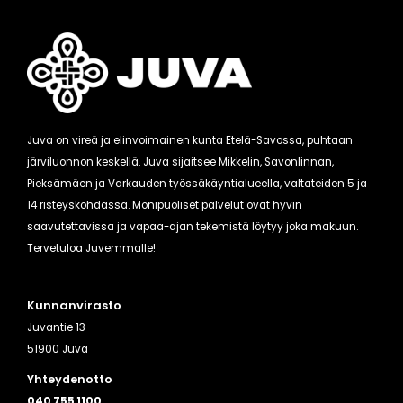
Juva on vireä ja elinvoimainen kunta Etelä-Savossa, puhtaan
järviluonnon keskellä. Juva sijaitsee Mikkelin, Savonlinnan,
Pieksämäen ja Varkauden työssäkäyntialueella, valtateiden 5 ja
14 risteyskohdassa. Monipuoliset palvelut ovat hyvin
saavutettavissa ja vapaa-ajan tekemistä löytyy joka makuun.
Tervetuloa Juvemmalle!
Kunnanvirasto
Juvantie 13
51900 Juva
Yhteydenotto
040 755 1100