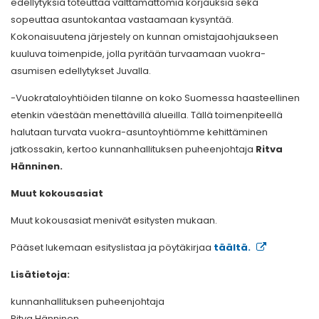
edellytyksiä toteuttaa välttämättömiä korjauksia sekä
sopeuttaa asuntokantaa vastaamaan kysyntää.
Kokonaisuutena järjestely on kunnan omistajaohjaukseen
kuuluva toimenpide, jolla pyritään turvaamaan vuokra-
asumisen edellytykset Juvalla.
-Vuokrataloyhtiöiden tilanne on koko Suomessa haasteellinen
etenkin väestään menettävillä alueilla. Tällä toimenpiteellä
halutaan turvata vuokra-asuntoyhtiömme kehittäminen
jatkossakin, kertoo kunnanhallituksen puheenjohtaja
Ritva
Hänninen.
Muut kokousasiat
Muut kokousasiat menivät esitysten mukaan.
Pääset lukemaan esityslistaa ja pöytäkirjaa
täältä.
Lisätietoja:
kunnanhallituksen puheenjohtaja
Ritva Hänninen