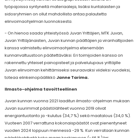
työpajoissa syntyneitä materiaaleja, lisäksi kuntalaisten ja
sidosryhmien on ollut mahdollista antaa palautetta
elinvoimaohjelman luonnoksesta.
- On hienoa saada yhteistyössä Juvan Yrittäjien, MTK Juvan,
Juvan Yrittäjänaisten, Juvan kunnan päättäjien ja viranhaltijoiden
kanssa valmisteltu elinvoimaohjelma etenemään
kunnanvaltuustoon päätettäväksi. Eri toimijoiden kanssa on
rakennettu yhteiset painopisteet ja palvelulupaus yrittäjille
Juvan elinvoiman kehittämiseksi seuraavaksi viideksi vuodeksi,
toteaa elinkeinopäällikkö
Janne Tarima.
Ilmasto-ohjelma tavoitteellinen
Juvan kunnan vuonna 2021 laaditun ilmasto-ohjelman mukaan
Juvan suurimmat päästölähteet vuonna 2019 olivat
energiantuotanto ja -kulutus (34,7 %) sekä maatalous (34,0 %).
Vuoteen 2007 verrattuna kokonaispäästöt ovat pienentyneet
vuoden 2024 loppuun mennessä -29 %. Kun verrataan kunnan
päästökehitystä koko maan keskiarvoon (-46 %) tai