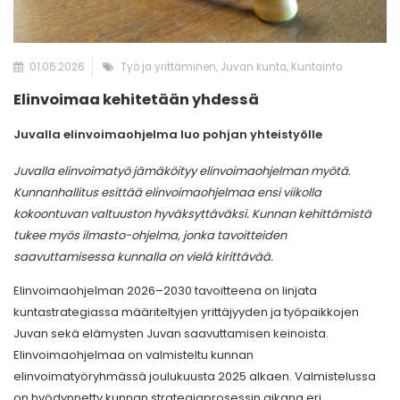
01.06.2026
Työ ja yrittäminen, Juvan kunta, Kuntainfo
Elinvoimaa kehitetään yhdessä
Juvalla elinvoimaohjelma luo pohjan yhteistyölle
Juvalla elinvoimatyö jämäköityy elinvoimaohjelman myötä.
Kunnanhallitus esittää elinvoimaohjelmaa ensi viikolla
kokoontuvan valtuuston hyväksyttäväksi. Kunnan kehittämistä
tukee myös ilmasto-ohjelma, jonka tavoitteiden
saavuttamisessa kunnalla on vielä kirittävää.
Elinvoimaohjelman 2026–2030 tavoitteena on linjata
kuntastrategiassa määriteltyjen yrittäjyyden ja työpaikkojen
Juvan sekä elämysten Juvan saavuttamisen keinoista.
Elinvoimaohjelmaa on valmisteltu kunnan
elinvoimatyöryhmässä joulukuusta 2025 alkaen. Valmistelussa
on hyödynnetty kunnan strategiaprosessin aikana eri