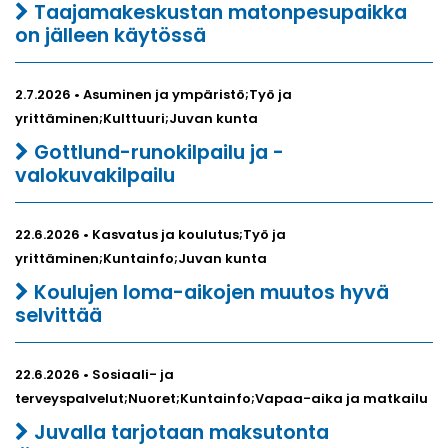
Taajamakeskustan matonpesupaikka
on jälleen käytössä
2.7.2026 • Asuminen ja ympäristö;Työ ja
yrittäminen;Kulttuuri;Juvan kunta
Gottlund-runokilpailu ja -
valokuvakilpailu
22.6.2026 • Kasvatus ja koulutus;Työ ja
yrittäminen;Kuntainfo;Juvan kunta
Koulujen loma-aikojen muutos hyvä
selvittää
22.6.2026 • Sosiaali- ja
terveyspalvelut;Nuoret;Kuntainfo;Vapaa-aika ja matkailu
Juvalla tarjotaan maksutonta