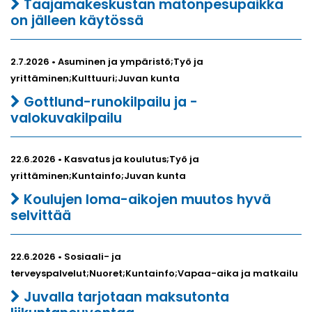
Taajamakeskustan matonpesupaikka
on jälleen käytössä
2.7.2026 • Asuminen ja ympäristö;Työ ja
yrittäminen;Kulttuuri;Juvan kunta
Gottlund-runokilpailu ja -
valokuvakilpailu
22.6.2026 • Kasvatus ja koulutus;Työ ja
yrittäminen;Kuntainfo;Juvan kunta
Koulujen loma-aikojen muutos hyvä
selvittää
22.6.2026 • Sosiaali- ja
terveyspalvelut;Nuoret;Kuntainfo;Vapaa-aika ja matkailu
Juvalla tarjotaan maksutonta