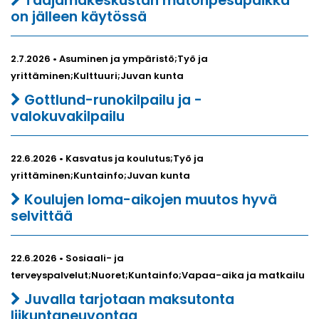
Taajamakeskustan matonpesupaikka
on jälleen käytössä
2.7.2026 • Asuminen ja ympäristö;Työ ja
yrittäminen;Kulttuuri;Juvan kunta
Gottlund-runokilpailu ja -
valokuvakilpailu
22.6.2026 • Kasvatus ja koulutus;Työ ja
yrittäminen;Kuntainfo;Juvan kunta
Koulujen loma-aikojen muutos hyvä
selvittää
22.6.2026 • Sosiaali- ja
terveyspalvelut;Nuoret;Kuntainfo;Vapaa-aika ja matkailu
Juvalla tarjotaan maksutonta
liikuntaneuvontaa