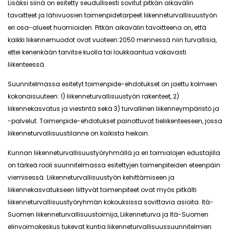
Lisäksi siinä on esitetty seudullisesti sovitut pitkän aikavälin
tavoitteet ja lähivuosien toimenpidetarpeet liikenneturvallisuustyön
eri osa-alueet huomioiden. Pitkän aikavälin tavoitteena on, että
kaikki liikennemuodot ovat vuoteen 2050 mennessä niin turvallisia,
ettei kenenkään tarvitse kuolla tai loukkaantua vakavasti
liikenteessä.
Suunnitelmassa esitetyt toimenpide-ehdotukset on jaettu kolmeen
kokonaisuuteen: 1) liikenneturvallisuustyön rakenteet, 2)
liikennekasvatus ja viestintä sekä 3) turvallinen liikenneympäristö ja
-palvelut. Toimenpide-ehdotukset painottuvat tieliikenteeseen, jossa
liikenneturvallisuustilanne on kaikista heikoin.
Kunnan liikenneturvallisuustyöryhmällä ja eri toimialojen edustajilla
on tärkeä rooli suunnitelmassa esitettyjen toimenpiteiden eteenpäin
viemisessä. Liikenneturvallisuustyön kehittämiseen ja
liikennekasvatukseen liittyvät toimenpiteet ovat myös pitkälti
liikenneturvallisuustyöryhmän kokouksissa sovittavia asioita. Itä-
Suomen liikenneturvallisuustoimija, Liikenneturva ja Itä-Suomen
elinvoimakeskus tukevat kuntia liikenneturvallisuussuunnitelmien