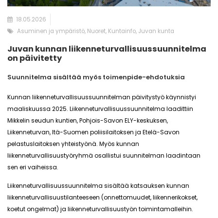
18.05.2026
Asuminen ja ympäristö, Nuoret, Kuntainfo, Juvan kunta
Juvan kunnan liikenneturvallisuussuunnitelma
on päivitetty
Suunnitelma sisältää myös toimenpide-ehdotuksia
Kunnan liikenneturvallisuussuunnitelman päivitystyö käynnistyi
maaliskuussa 2025. Liikenneturvallisuussuunnitelma laadittiin
Mikkelin seudun kuntien, Pohjois-Savon ELY-keskuksen,
Liikenneturvan, Itä-Suomen poliisilaitoksen ja Etelä-Savon
pelastuslaitoksen yhteistyönä. Myös kunnan
liikenneturvallisuustyöryhmä osallistui suunnitelman laadintaan
sen eri vaiheissa.
Liikenneturvallisuussuunnitelma sisältää katsauksen kunnan
liikenneturvallisuustilanteeseen (onnettomuudet, liikennerikokset,
koetut ongelmat) ja liikenneturvallisuustyön toimintamalleihin.