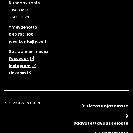
Kunnanvirasto
Juvantie 13
51900 Juva
Yhteydenotto
040 755 1100
juva.kunta@juva.fi
Sosiaalinen media
Facebook
Instagram
​LinkedIn
© 2026 Juvan kunta
Tietosuojaseloste
Saavutettavuusseloste