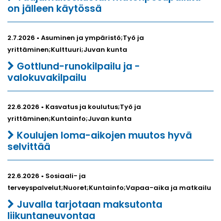
on jälleen käytössä
2.7.2026 • Asuminen ja ympäristö;Työ ja
yrittäminen;Kulttuuri;Juvan kunta
Gottlund-runokilpailu ja -
valokuvakilpailu
22.6.2026 • Kasvatus ja koulutus;Työ ja
yrittäminen;Kuntainfo;Juvan kunta
Koulujen loma-aikojen muutos hyvä
selvittää
22.6.2026 • Sosiaali- ja
terveyspalvelut;Nuoret;Kuntainfo;Vapaa-aika ja matkailu
Juvalla tarjotaan maksutonta
liikuntaneuvontaa