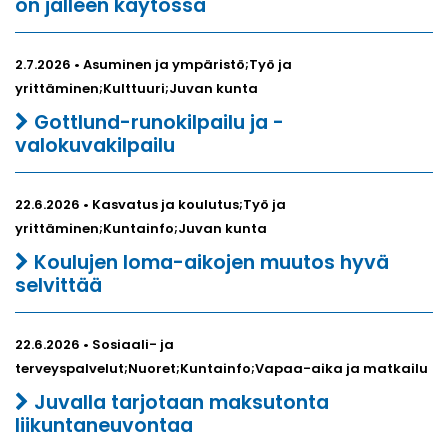
on jälleen käytössä
2.7.2026 • Asuminen ja ympäristö;Työ ja
yrittäminen;Kulttuuri;Juvan kunta
Gottlund-runokilpailu ja -
valokuvakilpailu
22.6.2026 • Kasvatus ja koulutus;Työ ja
yrittäminen;Kuntainfo;Juvan kunta
Koulujen loma-aikojen muutos hyvä
selvittää
22.6.2026 • Sosiaali- ja
terveyspalvelut;Nuoret;Kuntainfo;Vapaa-aika ja matkailu
Juvalla tarjotaan maksutonta
liikuntaneuvontaa