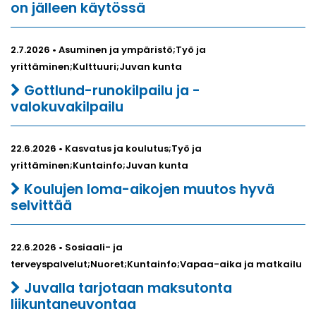
on jälleen käytössä
2.7.2026 • Asuminen ja ympäristö;Työ ja
yrittäminen;Kulttuuri;Juvan kunta
Gottlund-runokilpailu ja -
valokuvakilpailu
22.6.2026 • Kasvatus ja koulutus;Työ ja
yrittäminen;Kuntainfo;Juvan kunta
Koulujen loma-aikojen muutos hyvä
selvittää
22.6.2026 • Sosiaali- ja
terveyspalvelut;Nuoret;Kuntainfo;Vapaa-aika ja matkailu
Juvalla tarjotaan maksutonta
liikuntaneuvontaa