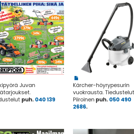
kipyörä Juvan
Kärcher-höyrypesurin
ätarjoukset.
vuokrausta. Tiedustelut
dustelut
puh.
040 139
Piiroinen
puh.
050 490
2686
.