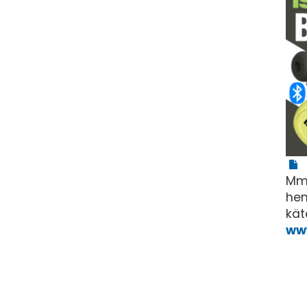
Mm.
hen
kät
www