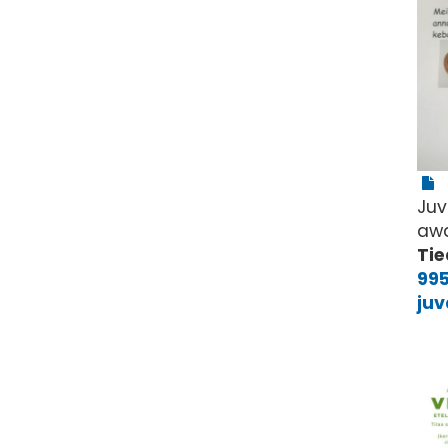
Juv
awa
Tie
99
ju