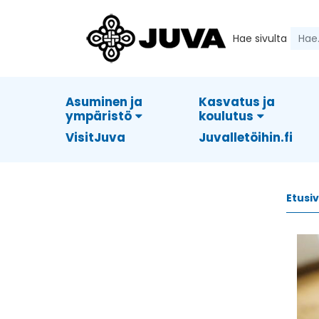
Hae sivulta
Asuminen ja
Kasvatus ja
ympäristö
koulutus
VisitJuva
Juvalletöihin.fi
Etusi