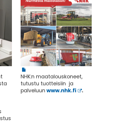
t
NHK:n maatalouskoneet,
sta
tutustu tuotteisiin ja
palveluun
www.nhk.fi
.
s
stus