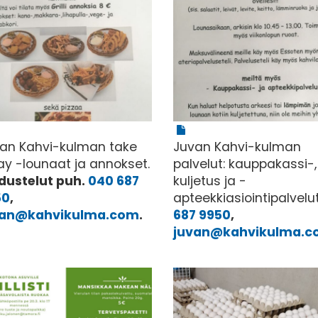
an Kahvi-kulman take
Juvan Kahvi-kulman
y -lounaat ja annokset.
palvelut: kauppakassi-,
dustelut puh.
040 687
kuljetus ja -
50
,
apteekkiasiointipalvelu
van@kahvikulma.com
.
687 9950
,
juvan@kahvikulma.