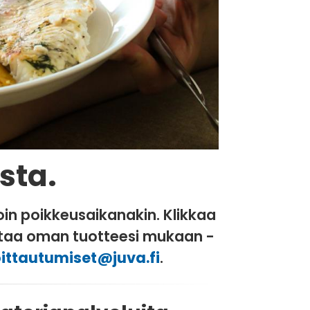
ista.
oin poikkeusaikanakin. Klikkaa
ittaa oman tuotteesi mukaan -
ittautumiset@juva.fi
.