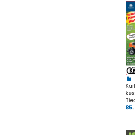
Kär
kes
Tie
85
.