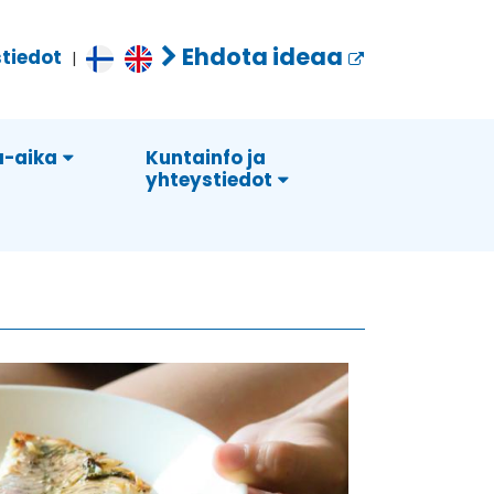
Ehdota ideaa
tiedot
|
-aika
Kuntainfo ja
yhteystiedot