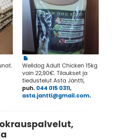
unat.
Welldog Adult Chicken 15kg
vain 22,90€. Tilaukset ja
tiedustelut Asta Jäntti,
puh.
044 015 0311
,
asta.jantti@gmail.com
.
uokrauspalvelut,
ka