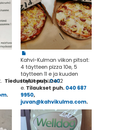
Kahvi-Kulman viikon pitsat:
4 täytteen pizza 10e, 5
täytteen 11 e ja kuuden
t.
Tiedustelut puh.
täytteen pizza 12
040
e.
Tilaukset
puh.
040 687
com
.
9950
,
juvan@kahvikulma.com
.