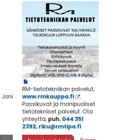
RM-tietotekniikan palvelut,
 Joni
www.rmkauppa.fi
.
Passikuvat ja monipuoliset
tietotekniset palvelut. Ota
yhteyttä,
puh.
044 351
2392
,
riku@rmtipa.fi