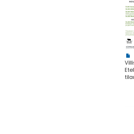
Vil
Ete
til