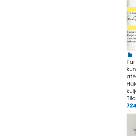
Par
kun
ate
Hal
kul
Til
72