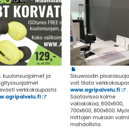
 kuulonsuojaimet ja
Sisuwoodin pisarasuoja
gityssuojaimet
voit tilata verkkokaupa
evästi verkkokaupasta
www.agripalvelu.fi
.
.agripalvelu.fi
Saatavissa kolme
vakiokokoa; 600x600,
700x600, 800x600. Myö
mittojen mukaan valmi
mahdollista.