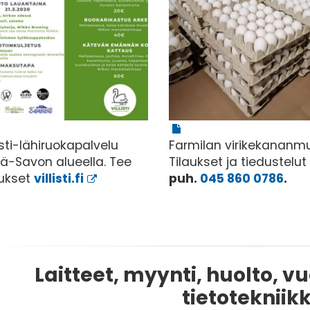
listi-lähiruokapalvelu
Farmilan virikekananm
lä-Savon alueella. Tee
Tilaukset ja tiedustelut
aukset
villisti.fi
puh.
045 860 0786
.
Laitteet, myynti, huolto, v
tietotekniik