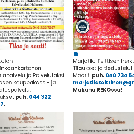
talan
Marjatila Teittisen herku
inkaankartanon
Tilaukset ja tiedustelut 
riapalvelu ja Palvelutaksi
Maarit,
puh.
040 734 5
osen kauppakassi- ja
marjatilateittinen@g
jetuspalvelu.
Mukana REKOssa!
aukset
puh.
044 322
47
.