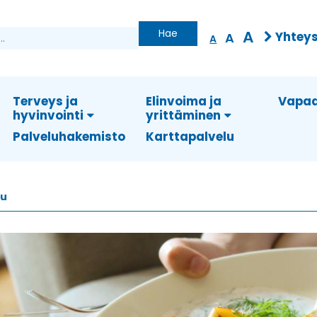
Hae
A
Yhteys
A
A
Terveys ja
Elinvoima ja
Vapaa
hyvinvointi
yrittäminen
Palveluhakemisto
Karttapalvelu
vu