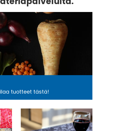
 ateriapalveluita.
tilaa tuotteet tästä!