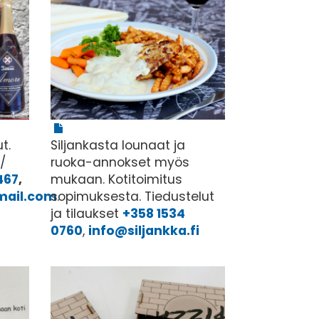
t.
Siljankasta lounaat ja
/
ruoka-annokset myös
467
,
mukaan. Kotitoimitus
mail.com
sopimuksesta. Tiedustelut
.
ja tilaukset
+358 1534
0760
,
info@siljankka.fi