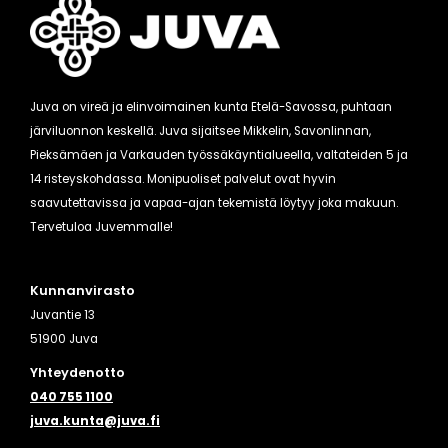
Juva on vireä ja elinvoimainen kunta Etelä-Savossa, puhtaan
järviluonnon keskellä. Juva sijaitsee Mikkelin, Savonlinnan,
Pieksämäen ja Varkauden työssäkäyntialueella, valtateiden 5 ja
14 risteyskohdassa. Monipuoliset palvelut ovat hyvin
saavutettavissa ja vapaa-ajan tekemistä löytyy joka makuun.
Tervetuloa Juvemmalle!
Kunnanvirasto
Juvantie 13
51900 Juva
Yhteydenotto
040 755 1100
juva.kunta@juva.fi