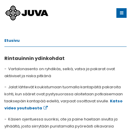
Etusivu
Rintauinnin ydinkohdat
- Vartalonasento on ryhdikäs, selkä, vatsa ja pakarat ovat
aktiiviset ja niska pitkänä
- Jalat lähtevät koukistumaan tuomalla kantapäitä pakaroita
kohti, kun sääret ovat pystysuorassa aloitetaan potkaisemaan
taaksepäin kantapää edellä, varpaat osoittavat sivulle.
Katso
video youtubesta
- Käsien ojentuessa suoriksi, ote ja paine haetaan sivulta ja
ylhäältä, josta siirrytään puristamalla pyöreästi olkavarsia