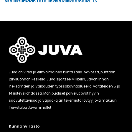
osallistumaan tätä linkkiä klikkaamalla.
Juva on vireä ja elinvoimainen kunta Etelä-Savossa, puhtaan
järviluonnon keskellä. Juva sijaitsee Mikkelin, Savonlinnan,
Pieksämäen ja Varkauden työssäkäyntialueella, valtateiden 5 ja
14 risteyskohdassa. Monipuoliset palvelut ovat hyvin
saavutettavissa ja vapaa-ajan tekemistä löytyy joka makuun.
Tervetuloa Juvemmalle!
Kunnanvirasto