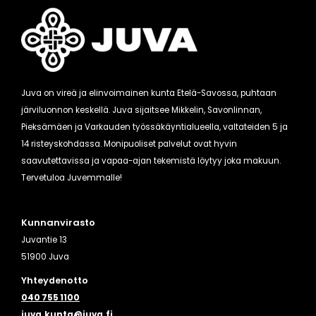
Juva on vireä ja elinvoimainen kunta Etelä-Savossa, puhtaan
järviluonnon keskellä. Juva sijaitsee Mikkelin, Savonlinnan,
Pieksämäen ja Varkauden työssäkäyntialueella, valtateiden 5 ja
14 risteyskohdassa. Monipuoliset palvelut ovat hyvin
saavutettavissa ja vapaa-ajan tekemistä löytyy joka makuun.
Tervetuloa Juvemmalle!
Kunnanvirasto
Juvantie 13
51900 Juva
Yhteydenotto
040 755 1100
juva.kunta@juva.fi