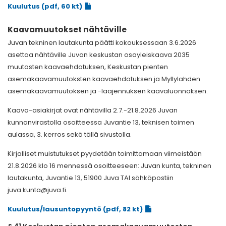
Kuulutus (pdf, 60 kt)
Kaavamuutokset nähtäville
Juvan tekninen lautakunta päätti kokouksessaan 3.6.2026
asettaa nähtäville Juvan keskustan osayleiskaava 2035
muutosten kaavaehdotuksen, Keskustan pienten
asemakaavamuutoksten kaavaehdotuksen ja Myllylahden
asemakaavamuutoksen ja -laajennuksen kaavaluonnoksen.
Kaava-asiakirjat ovat nähtävilla 2.7.-21.8.2026 Juvan
kunnanvirastolla osoitteessa Juvantie 13, teknisen toimen
aulassa, 3. kerros sekä tällä sivustolla.
Kirjalliset muistutukset pyydetään toimittamaan viimeistään
21.8.2026 klo 16 mennessä osoitteeseen: Juvan kunta, tekninen
lautakunta, Juvantie 13, 51900 Juva TAI sähköpostiin
juva.kunta@juva.fi.
Kuulutus/lausuntopyyntö (pdf, 82 kt)