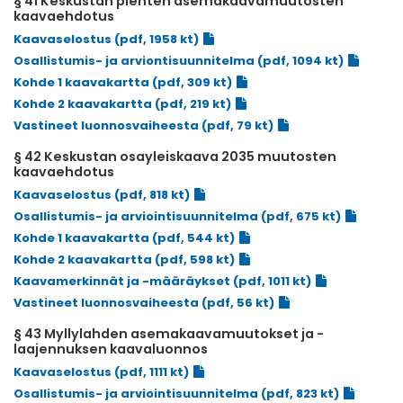
§ 41 Keskustan pienten asemakaavamuutosten
kaavaehdotus
Kaavaselostus (pdf, 1958 kt)
Osallistumis- ja arviontisuunnitelma (pdf, 1094 kt)
Kohde 1 kaavakartta (pdf, 309 kt)
Kohde 2 kaavakartta (pdf, 219 kt)
Vastineet luonnosvaiheesta (pdf, 79 kt)
§ 42 Keskustan osayleiskaava 2035 muutosten
kaavaehdotus
Kaavaselostus (pdf, 818 kt)
Osallistumis- ja arviointisuunnitelma (pdf, 675 kt)
Kohde 1 kaavakartta (pdf, 544 kt)
Kohde 2 kaavakartta (pdf, 598 kt)
Kaavamerkinnät ja -määräykset (pdf, 1011 kt)
Vastineet luonnosvaiheesta (pdf, 56 kt)
§ 43 Myllylahden asemakaavamuutokset ja -
laajennuksen kaavaluonnos
Kaavaselostus (pdf, 1111 kt)
Osallistumis- ja arviointisuunnitelma (pdf, 823 kt)