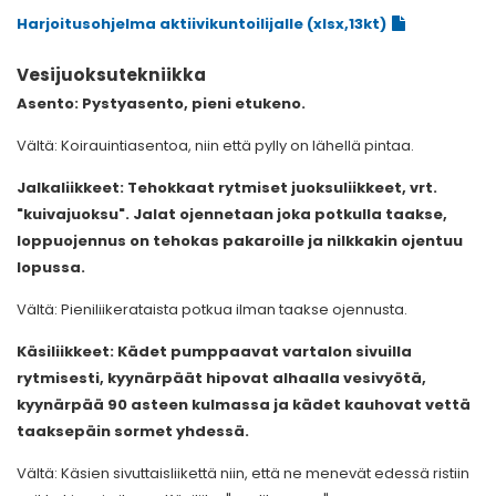
Harjoitusohjelma aktiivikuntoilijalle (xlsx,13kt)
Vesijuoksutekniikka
Asento: Pystyasento, pieni etukeno.​
Vältä: Koirauintiasentoa, niin että pylly on lähellä pintaa.
Jalkaliikkeet: Tehokkaat rytmiset juoksuliikkeet, vrt.
"kuivajuoksu". Jalat ojennetaan joka potkulla taakse,
loppuojennus on tehokas pakaroille ja nilkkakin ojentuu
lopussa.
Vältä: Pieniliikerataista potkua ilman taakse ojennusta.
Käsiliikkeet: Kädet pumppaavat vartalon sivuilla
rytmisesti, kyynärpäät hipovat alhaalla vesivyötä,
kyynärpää 90 asteen kulmassa ja kädet kauhovat vettä
taaksepäin sormet yhdessä.
Vältä: Käsien sivuttaisliikettä niin, että ne menevät edessä ristiin