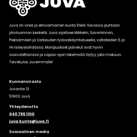
Juva on vireä ja elinvoimainen kunta Etelä-Savossa, puhtaan
järviluonnon keskellä. Juva sijaitsee Mikkelin, Savonlinnan,
Pieksämäen ja Varkauden työssäkäyntialueella, valtateiden 5 ja
14 risteyskohdassa. Monipuoliset palvelut ovat hyvin
saavutettavissa ja vapaa-ajan tekemistä löytyy joka makuun.
Tervetuloa Juvemmalle!
Kunnanvirasto
Juvantie 13
51900 Juva
Yhteydenotto
040 755 1100
juva.kunta@juva.fi
Sosiaalinen media