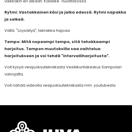
vaikkakin eri aikaan. Käsiliike "nuolitasossa".
Rytmi: Vastakkainen käsi ja jalka edessä. Rytmi napakka
ja selkeä.
Vältä: "Löysäilyä", tekniikka hajoaa.
Tempo: Mitä nopeampi tempo, sitä tehokkaampi
harjoitus. Tempon muutoksilla saa vaihtelua
harjoitukseen ja voi tehdä "intervalliharjoitusta".
Voit kysyä vesijuoksutekniikasta Vesiliikuntakeskus Sampolan
valvojalta.
Voit nähdä videoita vesijuoksutekniikasta mm. youtubesta.