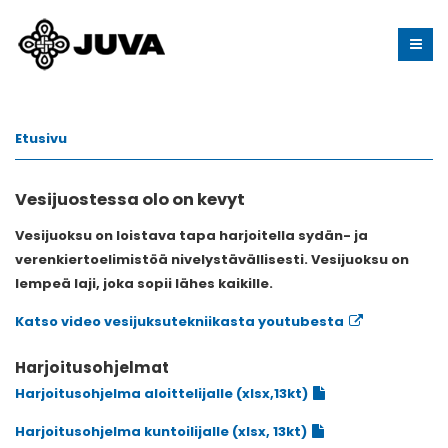
Etusivu
Vesijuostessa olo on kevyt
Vesijuoksu on loistava tapa harjoitella sydän- ja
verenkiertoelimistöä nivelystävällisesti. Vesijuoksu on
lempeä laji, joka sopii lähes kaikille.
Katso video vesijuksutekniikasta youtubesta
Harjoitusohjelmat
Harjoitusohjelma aloittelijalle (xlsx,13kt)
Harjoitusohjelma kuntoilijalle (xlsx, 13kt)