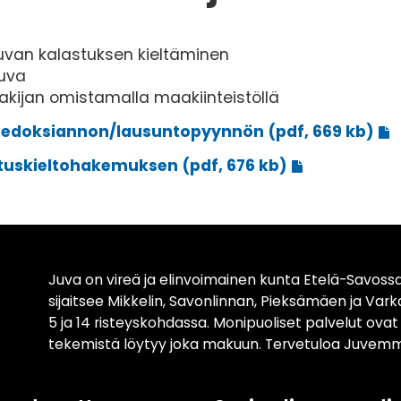
uvan kalastuksen kieltäminen
Juva
kijan omistamalla maakiinteistöllä
stiedoksiannon/lausuntopyynnön (pdf, 669 kb)
stuskieltohakemuksen (pdf, 676 kb)
Juva on vireä ja elinvoimainen kunta Etelä-Savossa
sijaitsee Mikkelin, Savonlinnan, Pieksämäen ja Var
5 ja 14 risteyskohdassa. Monipuoliset palvelut ova
tekemistä löytyy joka makuun. Tervetuloa Juvemm