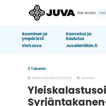
Hae sivulta
Asuminen ja
Kasvatus ja
ympäristö
koulutus
VisitJuva
Juvalletöihin.fi
Takaisin
Päätös julkaistu 30.10.2025
Kuulutus
Yleiskalastuso
Syrjäntakanen-