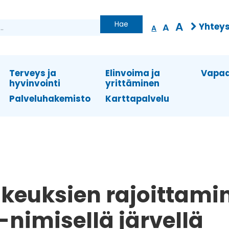
Hae
A
Yhteys
A
A
Terveys ja
Elinvoima ja
Vapaa
hyvinvointi
yrittäminen
Palveluhakemisto
Karttapalvelu
ikeuksien rajoittami
nimisellä järvellä