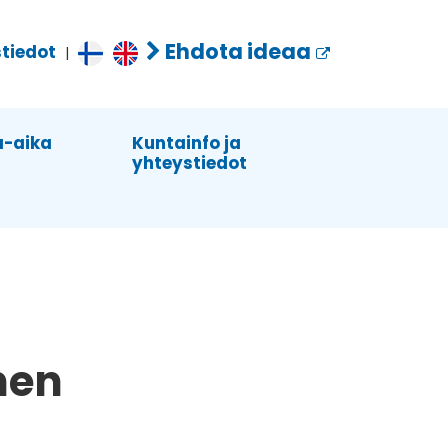
Ehdota ideaa
tiedot
|
-aika
Kuntainfo ja
yhteystiedot
nen