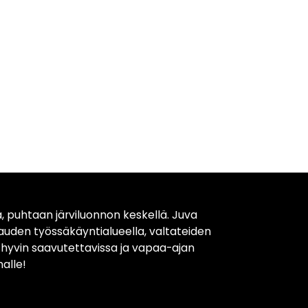
, puhtaan järviluonnon keskellä. Juva
kauden työssäkäyntialueella, valtateiden
t hyvin saavutettavissa ja vapaa-ajan
alle!