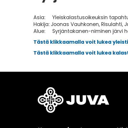
Asia: Yleiskalastusoikeuksin tapaht
Hakija: Joonas Vauhkonen, Risulahti, 
Alue: Syrjäntakanen-niminen järvi ha
Tästä klikkaamalla voit lukea ylei
Tästä klikkaamalla voit lukea kala