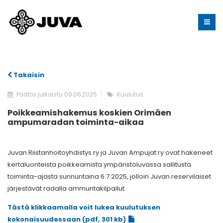
Takaisin
Päätös julkaistu 09.06.2025
Kuulutus
Poikkeamishakemus koskien Orimäen
ampumaradan toiminta-aikaa
Juvan Riistanhoitoyhdistys ry ja Juvan Ampujat ry ovat hakeneet
kertaluonteista poikkeamista ympäristöluvassa sallitusta
toiminta-ajasta sunnuntaina 6.7.2025, jolloin Juvan reservilaiset
järjestävät radalla ammuntakilpailut.
Tästä klikkaamalla voit lukea kuulutuksen
kokonaisuudessaan (pdf, 301 kb)