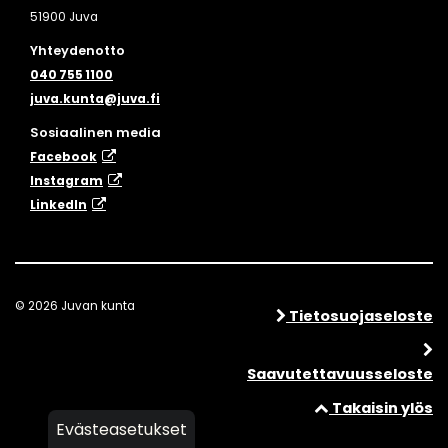
51900 Juva
Yhteydenotto
040 755 1100
juva.kunta@juva.fi
Sosiaalinen media
Facebook
Instagram
​LinkedIn
© 2026 Juvan kunta
Tietosuojaseloste
Saavutettavuusseloste
Takaisin ylös
Evästeasetukset