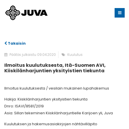
Takaisin
Päätös julkaistu 09.04.2020
Kuulutus
Ilmoitus kuulutuksesta, Itä-Suomen AVI,
Kiiskilänharjuntien yksityistien tiekunta
Ilmoitus kuulutuksesta / vesilain mukainen lupahakemus
Hakija: Kiiskilänharjuntien yksityistien tiekunta
Dnro: ISAVI/8581/2019
Asia: Sillan tekeminen Kiiskilänharjuntielle Karijoen yli, Juva
Kuulutuksen ja hakemusasiakirjojen nähtävilläpito