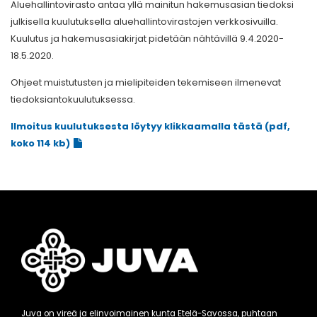
Aluehallintovirasto antaa yllä mainitun hakemusasian tiedoksi
julkisella kuulutuksella aluehallintovirastojen verkkosivuilla.
Kuulutus ja hakemusasiakirjat pidetään nähtävillä 9.4.2020-
18.5.2020.
Ohjeet muistutusten ja mielipiteiden tekemiseen ilmenevat
tiedoksiantokuulutuksessa.
Ilmoitus kuulutuksesta löytyy klikkaamalla tästä (pdf,
koko 114 kb)
Juva on vireä ja elinvoimainen kunta Etelä-Savossa, puhtaan