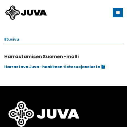
Etusivu
Harrastamisen Suomen -malli
Harrastava Juva -hankkeen tietosuojaseloste