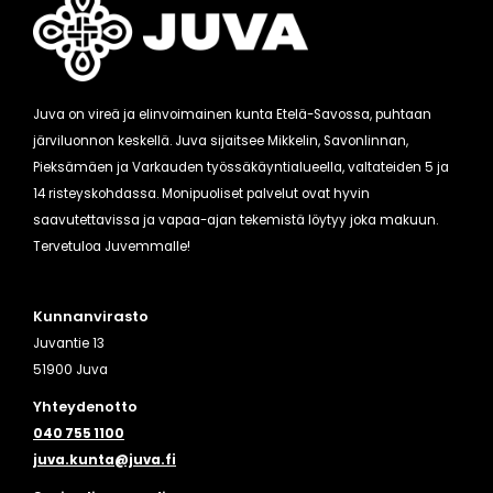
Juva on vireä ja elinvoimainen kunta Etelä-Savossa, puhtaan
järviluonnon keskellä. Juva sijaitsee Mikkelin, Savonlinnan,
Pieksämäen ja Varkauden työssäkäyntialueella, valtateiden 5 ja
14 risteyskohdassa. Monipuoliset palvelut ovat hyvin
saavutettavissa ja vapaa-ajan tekemistä löytyy joka makuun.
Tervetuloa Juvemmalle!
Kunnanvirasto
Juvantie 13
51900 Juva
Yhteydenotto
040 755 1100
juva.kunta@juva.fi