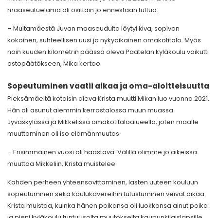
maaseutuelämä oli osittain jo ennestään tuttua.
– Multamäestä Juvan maaseudulta löytyi kiva, sopivan
kokoinen, suhteellisen uusi ja nykyaikainen omakotitalo. Myös
noin kuuden kilometrin päässä oleva Paatelan kyläkoulu vaikutti
ostopäätökseen, Mika kertoo.
Sopeutuminen vaatii aikaa ja oma-aloitteisuutta
Pieksämäeltä kotoisin oleva Krista muutti Mikan luo vuonna 2021.
Hän oli asunut aiemmin kerrostalossa muun muassa
Jyväskylässä ja Mikkelissä omakotitaloalueella, joten maalle
muuttaminen oli iso elämänmuutos.
­– Ensimmäinen vuosi oli haastava. Välillä olimme jo aikeissa
muuttaa Mikkeliin, Krista muistelee.
Kahden perheen yhteensovittaminen, lasten uuteen kouluun
sopeutuminen sekä koulukavereihin tutustuminen veivät aikaa.
Krista muistaa, kuinka hänen poikansa oli luokkansa ainut poika
ja pieni kyläkoulu tuntui isolta muutokselta kaupunkilaislapsille.