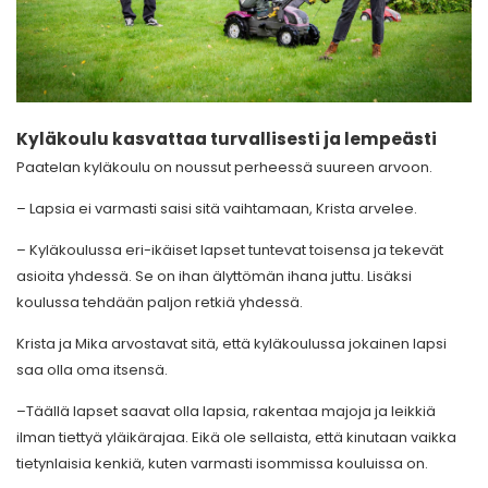
Kyläkoulu kasvattaa turvallisesti ja lempeästi
Paatelan kyläkoulu on noussut perheessä suureen arvoon.
– Lapsia ei varmasti saisi sitä vaihtamaan, Krista arvelee.
– Kyläkoulussa eri-ikäiset lapset tuntevat toisensa ja tekevät
asioita yhdessä. Se on ihan älyttömän ihana juttu. Lisäksi
koulussa tehdään paljon retkiä yhdessä.
Krista ja Mika arvostavat sitä, että kyläkoulussa jokainen lapsi
saa olla oma itsensä.
–Täällä lapset saavat olla lapsia, rakentaa majoja ja leikkiä
ilman tiettyä yläikärajaa. Eikä ole sellaista, että kinutaan vaikka
tietynlaisia kenkiä, kuten varmasti isommissa kouluissa on.