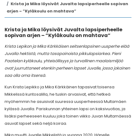
Krista ja Mika löysivät Juvalta lapsiperheelle sopivan
arjen – ”Kyläkoulu on mahtava”
Krista ja Mika löysivät Juvalta lapsiperheelle
sopivan arjen – ”Kyläkoulu on mahtava”
Krista Lepikon ja Mika Kärkkäisen seitsenlapsinen uusperhe elää
Juvalla hektistä, mutta tasapainoista pikkulapsiarkea. Pieni
Paatelan kyläkoulu, yhteisöllisyys ja turvallinen maalaismiljöö
ovat juurruttaneet etenkin perheen lapset Juvalle, jossa jokainen
saa olla oma itsensä.
Kun Krista Lepikko ja Mika Kärkkäinen tapasivat toisensa
Mikkelissä kuntosalilla, he tuskin arvasivat, että hetkeä
myöhemmin he asuisivat suuressa uusperheessä Multamäen
kylässä Juvalla. Pariskunnan yhteinen lapsi on kaksivuotias, ja
lisäksi perheeseen kuuluu joka toinen viikko Juvan Multamäessä
asuvat lapset sekä neljä koiraa.
Mika muutti Juvalle Mikkelistä jo vuonna 2020. Hänelle