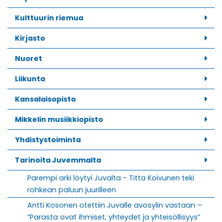
Kulttuurin riemua
Kirjasto
Nuoret
Liikunta
Kansalaisopisto
Mikkelin musiikkiopisto
Yhdistystoiminta
Tarinoita Juvemmalta
Parempi arki löytyi Juvalta - Titta Koivunen teki
rohkean paluun juurilleen
Antti Kosonen otettiin Juvalle avosylin vastaan –
”Parasta ovat ihmiset, yhteydet ja yhteisöllisyys”