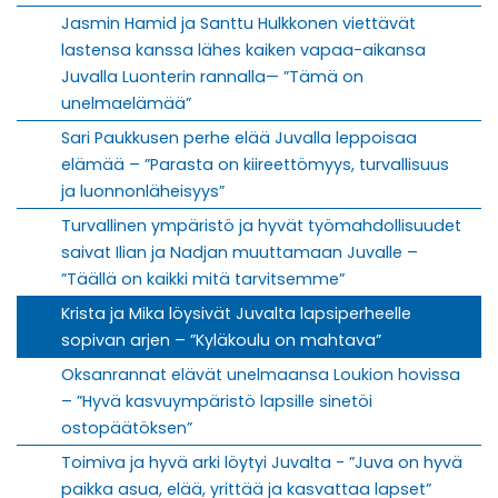
Jasmin Hamid ja Santtu Hulkkonen viettävät
lastensa kanssa lähes kaiken vapaa-aikansa
Juvalla Luonterin rannalla— ”Tämä on
unelmaelämää”
Sari Paukkusen perhe elää Juvalla leppoisaa
elämää – ”Parasta on kiireettömyys, turvallisuus
ja luonnonläheisyys”
Turvallinen ympäristö ja hyvät työmahdollisuudet
saivat Ilian ja Nadjan muuttamaan Juvalle –
”Täällä on kaikki mitä tarvitsemme”
Krista ja Mika löysivät Juvalta lapsiperheelle
sopivan arjen – ”Kyläkoulu on mahtava”
Oksanrannat elävät unelmaansa Loukion hovissa
– ”Hyvä kasvuympäristö lapsille sinetöi
ostopäätöksen”
Toimiva ja hyvä arki löytyi Juvalta - ”Juva on hyvä
paikka asua, elää, yrittää ja kasvattaa lapset”