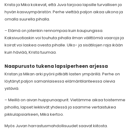
Krista ja Mika kokevat, että Juva tarjoaa lapsille turvallisen ja
hyvän kasvuympäristön. Perhe viettää paljon aikaa ulkona ja
omalla suurella pihalla.
– Elämä on jotenkin rennompaa kuin kaupungissa.
Kaksivuotiaskin voi touhuta pihalla ilman välittömiä vaaroja ja
koirat voi laskea ovesta pihalle. Ulko- ja sisätilojen raja ikään
kuin häviää, Krista tuumaa.
Naapurusto tukena lapsiperheen arjessa
Kristan ja Mikan arki pyörii pitkälti lasten ympärillä. Perhe on
löytänyt paljon samanlaisessa elämäntilanteessa olevia
ystäviä.
– Meillä on aivan huippunaapurit. Vietämme aikaa toistemme
pihoilla, lapset leikkivät yhdessä ja saamme vertaistukea
pikkulapsiarkeen, Mika kertoo.
Myös Juvan harrastusmahdollisuudet saavat kiitosta.