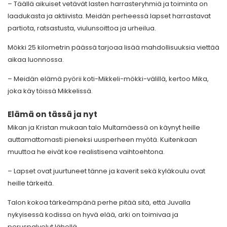
– Täällä aikuiset vetävät lasten harrasteryhmiä ja toiminta on
laadukasta ja aktiivista. Meidän perheessä lapset harrastavat
partiota, ratsastusta, viulunsoittoa ja urheilua.
Mökki 25 kilometrin päässä tarjoaa lisää mahdollisuuksia viettää
aikaa luonnossa.
– Meidän elämä pyörii koti-Mikkeli-mökki-välillä, kertoo Mika,
joka käy töissä Mikkelissä.
Elämä on tässä ja nyt
Mikan ja Kristan mukaan talo Multamäessä on käynyt heille
auttamattomasti pieneksi uusperheen myötä. Kuitenkaan
muuttoa he eivät koe realistisena vaihtoehtona.
– Lapset ovat juurtuneet tänne ja kaverit sekä kyläkoulu ovat
heille tärkeitä.
Talon kokoa tärkeämpänä perhe pitää sitä, että Juvalla
nykyisessä kodissa on hyvä elää, arki on toimivaa ja
peruspalvelut lähellä.