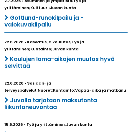
2.7.2026 • Asuminen ja ympäristö;Työ ja
yrittäminen;Kulttuuri;Juvan kunta
Gottlund-runokilpailu ja -
valokuvakilpailu
22.6.2026 • Kasvatus ja koulutus;Työ ja
yrittäminen;Kuntainfo;Juvan kunta
Koulujen loma-aikojen muutos hyvä
selvittää
22.6.2026 • Sosiaali- ja
terveyspalvelut;Nuoret;Kuntainfo;Vapaa-aika ja matkailu
Juvalla tarjotaan maksutonta
liikuntaneuvontaa
15.6.2026 • Työ ja yrittäminen;Juvan kunta