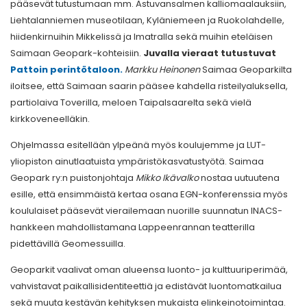
pääsevät tutustumaan mm. Astuvansalmen kalliomaalauksiin,
Liehtalanniemen museotilaan, Kyläniemeen ja Ruokolahdelle,
hiidenkirnuihin Mikkelissä ja Imatralla sekä muihin eteläisen
Saimaan Geopark-kohteisiin.
Juvalla vieraat tutustuvat
Pattoin perintötaloon.
Markku Heinonen
Saimaa Geoparkilta
iloitsee, että Saimaan saarin pääsee kahdella risteilyaluksella,
partiolaiva Toverilla, meloen Taipalsaarelta sekä vielä
kirkkoveneelläkin.
Ohjelmassa esitellään ylpeänä myös koulujemme ja LUT-
yliopiston ainutlaatuista ympäristökasvatustyötä. Saimaa
Geopark ry:n puistonjohtaja
Mikko Ikävalko
nostaa uutuutena
esille, että ensimmäistä kertaa osana EGN-konferenssia myös
koululaiset pääsevät vierailemaan nuorille suunnatun INACS-
hankkeen mahdollistamana Lappeenrannan teatterilla
pidettävillä Geomessuilla.
Geoparkit vaalivat oman alueensa luonto- ja kulttuuriperimää,
vahvistavat paikallisidentiteettiä ja edistävät luontomatkailua
sekä muuta kestävän kehityksen mukaista elinkeinotoimintaa.