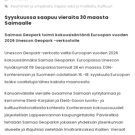
Asuminen ja ympäristö, Vapaa-aika ja matkailu, Kulttuuri
Syyskuussa saapuu vieraita 30 maasta
Saimaalle
Saimaa Geopark toimii kokousisäntänä Euroopan vuoden
2026 Unescon Geopark -verkostolle
Unescon Geopark-verkosto valitsi Euroopan vuoden 2026
kokousisännäksi Saimaa Geoparkin. Euroopassa Unescon
hyväksymät 119 Geoparkia toimivat 28 eri maassa. EGN-
konferenssiin ja Suomeen odotetaan 16.-18. syyskuuta Euroopan
lisäksi osallistujia lähes kaikista maanosista.
Kansainvälisille vieraille avaamme Saimaan syntytarinaa ja
kerromme Etelä-Karjalan ja Etelä-Savon luonto- ja
kulttuurihistoriallisista kohteista. Konferenssin kokousosuudet
järjestetään Lappeenrannan kaupungintalolla. Päiväretkiä
tehdään Saimaa Geoparkin jokaisen yhdeksän jäsenkunnan
alueelle ja iltajuhlaa vietetään Imatrankoskea ihaillen. Vieraat