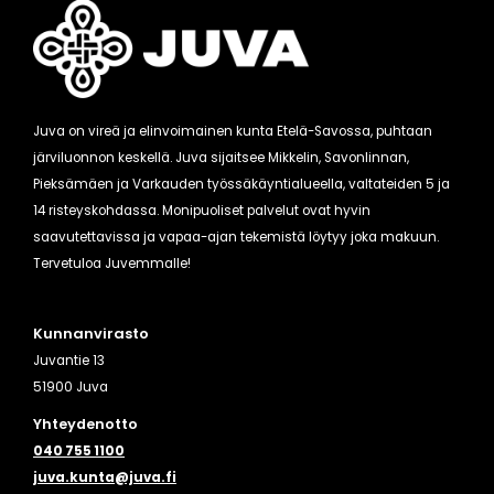
Juva on vireä ja elinvoimainen kunta Etelä-Savossa, puhtaan
järviluonnon keskellä. Juva sijaitsee Mikkelin, Savonlinnan,
Pieksämäen ja Varkauden työssäkäyntialueella, valtateiden 5 ja
14 risteyskohdassa. Monipuoliset palvelut ovat hyvin
saavutettavissa ja vapaa-ajan tekemistä löytyy joka makuun.
Tervetuloa Juvemmalle!
Kunnanvirasto
Juvantie 13
51900 Juva
Yhteydenotto
040 755 1100
juva.kunta@juva.fi